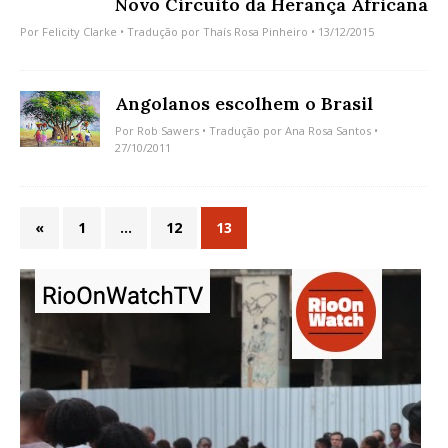
Novo Circuito da Herança Africana
Por
Felicity Clarke
• Tradução por
Thaís Rosa Pinheiro
• 13/12/2015
Angolanos escolhem o Brasil
Por
Rob Sawers
• Tradução por
Ana Rosa Santos
•
27/10/2011
«
1
…
12
13