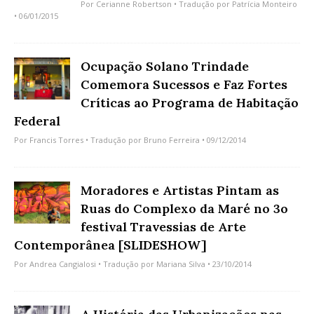
Por
Cerianne Robertson
• Tradução por
Patrícia Monteiro
• 06/01/2015
Ocupação Solano Trindade
Comemora Sucessos e Faz Fortes
Críticas ao Programa de Habitação
Federal
Por
Francis Torres
• Tradução por
Bruno Ferreira
• 09/12/2014
Moradores e Artistas Pintam as
Ruas do Complexo da Maré no 3o
festival Travessias de Arte
Contemporânea [SLIDESHOW]
Por
Andrea Cangialosi
• Tradução por
Mariana Silva
• 23/10/2014