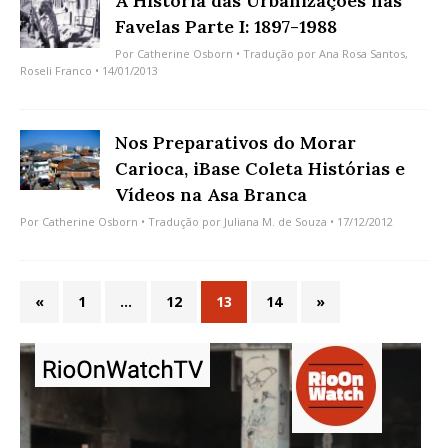
A História das Urbanizações nas
Favelas Parte I: 1897-1988
Por
Catherine Osborn
• Tradução por
Ana Rosa Santos
,
Roseli Franco
• 14/01/2013
Nos Preparativos do Morar
Carioca, iBase Coleta Histórias e
Vídeos na Asa Branca
Por
Catherine Osborn
• Tradução por
Juliana M. de Souza
• 17/12/2012
«
1
…
12
13
14
»