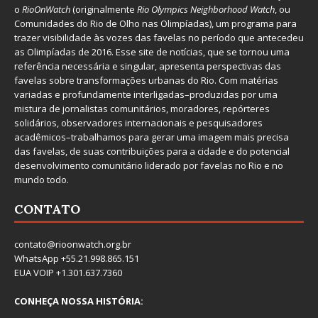
o
RioOnWatch
(originalmente
Ri
o Olympics Neighborhood Watch
, ou
Comunidades do Rio de Olho nas Olimpíadas), um programa para
trazer visibilidade às vozes das favelas no período que antecedeu
as Olimpíadas de 2016. Esse site de notícias, que se tornou uma
referência necessária e singular, apresenta perspectivas das
favelas sobre transformações urbanas do Rio. Com matérias
variadas e profundamente interligadas–produzidas por uma
mistura de jornalistas comunitários, moradores, repórteres
solidários, observadores internacionais e pesquisadores
acadêmicos–trabalhamos para gerar uma imagem mais precisa
das favelas, de suas contribuições para a cidade e do potencial
desenvolvimento comunitário liderado por favelas no Rio e no
mundo todo.
CONTATO
contato@rioonwatch.org.br
WhatsApp +55.21.998.865.151
EUA VOIP +1.301.637.7360
CONHEÇA NOSSA HISTÓRIA: