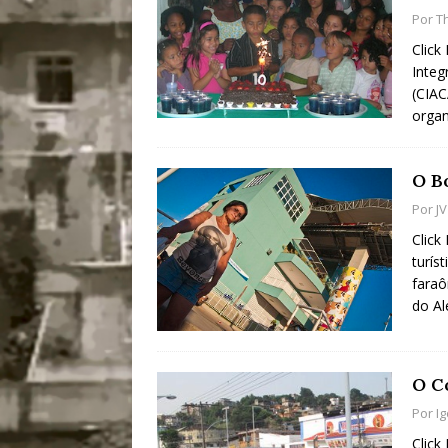
Por
T
Click
Integ
(CIAC
organ
O B
Por
J
Click
turís
faraô
do A
O C
Por
Ig
Click