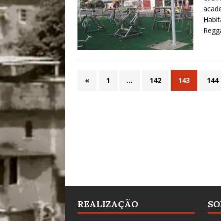
acad
Habit
Regga
«
1
…
142
143
144
REALIZAÇÃO
SO