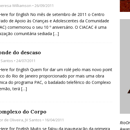
heresa Williamson
• 26/09/2011
 Here for English No mês de setembro de 2011 o Centro
rado de Apoio às Crianças e Adolescentes da Comunidade
AC) comemorou o seu 10 º aniversário. O CIACAC é uma
ização comunitária sediada
[…]
onde do descaso
V Santos
• 24/07/2011
 Here for English Quem for dar um rolé pelo mais novo point
tico do Rio de Janeiro proporcionado por mais uma obra
nica do programa PAC, o badalado teleférico do Complexo
lemão, terá
[…]
omplexo do Corpo
or de Oliveira
,
JV Santos
• 16/04/2011
RioO
 Here for English Muito se falou da inauguração da primeira
Awar