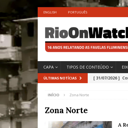
ENGLISH
PORTUGUÊS
CAPA
TIPOS DE CONTEÚDO
EI
[ 31/07/2026 ]
Co
ÚLTIMAS NOTÍCIAS
Impactos das En
INÍCIO
Zona Norte
[ 29/07/2026 ]
No
São o Cadinho e
Zona Norte
Precisamos’, Afi
A R
Especial do IPCC