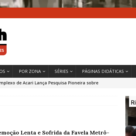
XOS
POR ZONA
SÉRIES
PÁGINAS DIDÁTICAS
mplexo de Acari Lança Pesquisa Pioneira sobre
chentes na Comunidade
DADOS E PESQUISA
 Contexto da Ultrapassagem Climática, ‘As Cidades
 o Fogo que Impulsionam a Mudança de que
rma Autora Coordenadora Principal de Relatório
emoção Lenta e Sofrida da Favela Metrô-
 Sobre Cidades
*DESTAQUE