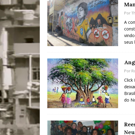
Man
[ 28/07/2026 ]
Tu
Por
T
#OLHONAMÍDIA
A com
const
[ 27/07/2026 ]
Mu
vindo
Coletivos para P
seus 
em Suruí, Magé
[ 04/08/2026 ]
Tr
Ang
Passam para Con
Por
R
Click
#OLHONOLEGAD
deixa
Brasi
do No
Ree
Neu