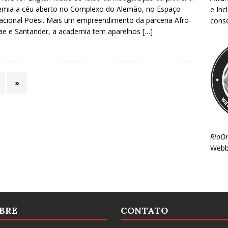
emia a céu aberto no Complexo do Alemão, no Espaço
e Inc
acional Poesi. Mais um empreendimento da parceria Afro-
consc
e e Santander, a academia tem aparelhos
[…]
»
RioO
Webb
BRE
CONTATO