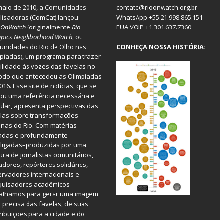
aio de 2010, a
Comunidades
contato@rioonwatch.org.br
lisadoras
(ComCat) lançou
WhatsApp +55.21.998.865.151
oOnWatch
(originalmente
Ri
o
EUA VOIP +1.301.637.7360
pics Neighborhood Watch
, ou
nidades do Rio de Olho nas
CONHEÇA NOSSA HISTÓRIA:
píadas), um programa para trazer
bilidade às vozes das favelas no
odo que antecedeu as Olimpíadas
016. Esse site de notícias, que se
ou uma referência necessária e
ular, apresenta perspectivas das
las sobre transformações
nas do Rio. Com matérias
iadas e profundamente
rligadas–produzidas por uma
ura de jornalistas comunitários,
dores, repórteres solidários,
rvadores internacionais e
quisadores acadêmicos–
balhamos para gerar uma imagem
 precisa das favelas, de suas
ribuições para a cidade e do