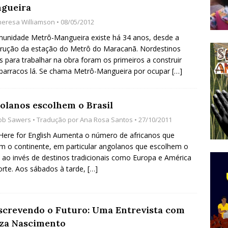
gueira
do Começou com uma Praça em Ramos [OPINIÃO]
heresa Williamson
• 08/05/2012
unidade Metrô-Mangueira existe há 34 anos, desde a
rução da estação do Metrô do Maracanã. Nordestinos
tirão Agroecológico com os Povos das Águas Reúne
s para trabalhar na obra foram os primeiros a construir
lantio e Inauguração da Feira da Praia do Remanso
barracos lá. Se chama Metrô-Mangueira por ocupar
[…]
COBERTURA DE EVENTOS
ens Fluminenses, Cronicamente Abandonados,
olanos escolhem o Brasil
sórcio Nova Via Mobilidade 10 Anos Após Rio2016
ob Sawers
• Tradução por
Ana Rosa Santos
• 27/10/2011
 Here for English Aumenta o número de africanos que
O
m o continente, em particular angolanos que escolhem o
l ao invés de destinos tradicionais como Europa e América
rte. Aos sábados à tarde,
[…]
screvendo o Futuro: Uma Entrevista com
za Nascimento