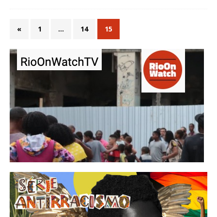
«
1
…
14
15