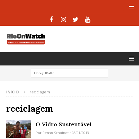
INÍCIO
reciclagem
reciclagem
O Vidro Sustentável
Por
Renan Schuindt
• 28/01/2013