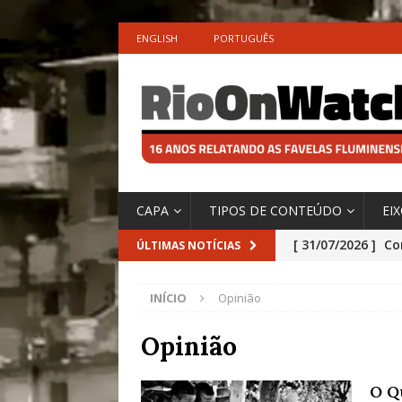
ENGLISH
PORTUGUÊS
CAPA
TIPOS DE CONTEÚDO
EI
[ 31/07/2026 ]
Co
ÚLTIMAS NOTÍCIAS
Impactos das En
INÍCIO
Opinião
[ 29/07/2026 ]
No
São o Cadinho e
Opinião
Precisamos’, Afi
O Q
Especial do IPCC