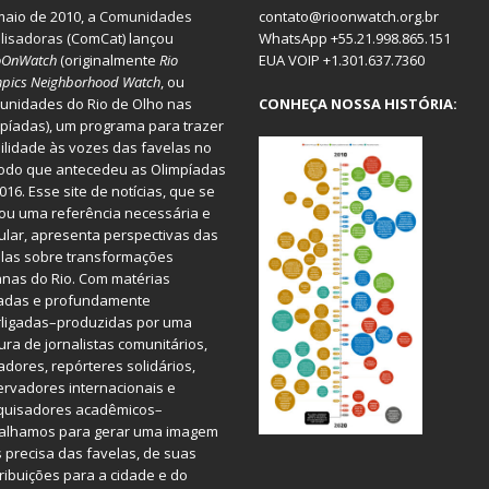
aio de 2010, a
Comunidades
contato@rioonwatch.org.br
lisadoras
(ComCat) lançou
WhatsApp +55.21.998.865.151
oOnWatch
(originalmente
Ri
o
EUA VOIP +1.301.637.7360
pics Neighborhood Watch
, ou
nidades do Rio de Olho nas
CONHEÇA NOSSA HISTÓRIA:
píadas), um programa para trazer
bilidade às vozes das favelas no
odo que antecedeu as Olimpíadas
016. Esse site de notícias, que se
ou uma referência necessária e
ular, apresenta perspectivas das
las sobre transformações
nas do Rio. Com matérias
iadas e profundamente
rligadas–produzidas por uma
ura de jornalistas comunitários,
dores, repórteres solidários,
rvadores internacionais e
quisadores acadêmicos–
balhamos para gerar uma imagem
 precisa das favelas, de suas
ribuições para a cidade e do