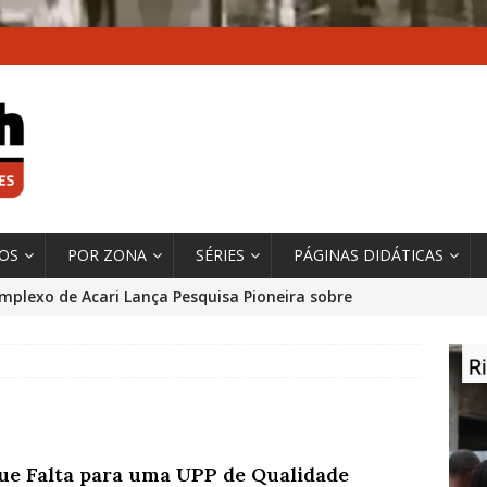
XOS
POR ZONA
SÉRIES
PÁGINAS DIDÁTICAS
mplexo de Acari Lança Pesquisa Pioneira sobre
chentes na Comunidade
DADOS E PESQUISA
 Contexto da Ultrapassagem Climática, ‘As Cidades
 o Fogo que Impulsionam a Mudança de que
rma Autora Coordenadora Principal de Relatório
ue Falta para uma UPP de Qualidade
 Sobre Cidades
*DESTAQUE