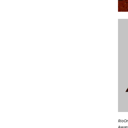
RioO
Awar