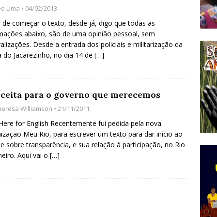
éo Lima
• 04/02/2013
do Começou com uma Praça em Ramos [OPINIÃO]
 de começar o texto, desde já, digo que todas as
mações abaixo, são de uma opinião pessoal, sem
alizações. Desde a entrada dos policiais e militarização da
tirão Agroecológico com os Povos das Águas Reúne
a do Jacarezinho, no dia 14 de
[…]
lantio e Inauguração da Feira da Praia do Remanso
COBERTURA DE EVENTOS
eceita para o governo que merecemos
ens Fluminenses, Cronicamente Abandonados,
heresa Williamson
• 21/11/2011
sórcio Nova Via Mobilidade 10 Anos Após Rio2016
 Here for English Recentemente fui pedida pela nova
O
ização Meu Rio, para escrever um texto para dar início ao
e sobre transparência, e sua relação à participação, no Rio
neiro. Aqui vai o
[…]