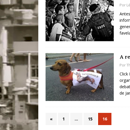
Por
L
[ 28/07/2026 ]
Tu
Antes
#OLHONAMÍDIA
infor
gener
[ 27/07/2026 ]
Mu
favel
Coletivos para P
em Suruí, Magé
A r
[ 04/08/2026 ]
Tr
Por
T
Passam para Con
Click
#OLHONOLEGAD
organ
debat
de Ja
«
1
…
15
16