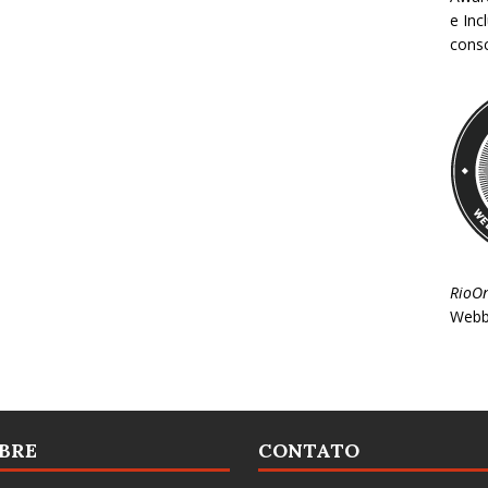
e Inc
consc
RioO
Webb
BRE
CONTATO