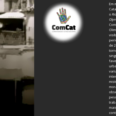
Em m
Cata
o
Ri
Olym
Comu
Olim
visi
perí
de 2
torn
sing
fave
urba
var
inte
mist
mora
obse
pes
tra
mais
cont