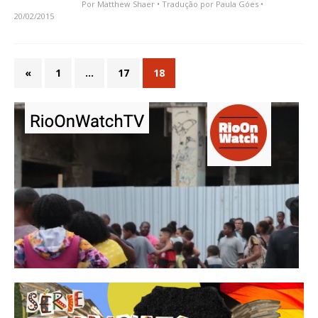
Por
Matthew Shaer
• Tradução por
Paula Góes
•
20/02/2015
«
1
…
17
18