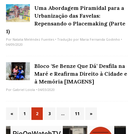
Uma Abordagem Piramidal para a
Urbanização das Favelas:
Repensando o Placemaking (Parte
1)
Por
Natalia Meléndez Fuentes
• Tradução por
Maria Fernanda Godinho
•
04/09/2020
Bloco ‘Se Benze Que Dá’ Desfila na
Maré e Reafirma Direito à Cidade e
à Memória [IMAGENS]
Por
Gabriel Loiola
• 04/03/2020
«
1
2
3
…
11
»