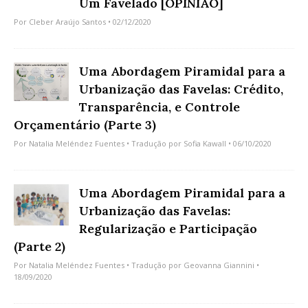
Um Favelado [OPINIÃO]
Por
Cleber Araújo Santos
• 02/12/2020
Uma Abordagem Piramidal para a
Urbanização das Favelas: Crédito,
Transparência, e Controle
Orçamentário (Parte 3)
Por
Natalia Meléndez Fuentes
• Tradução por
Sofia Kawall
• 06/10/2020
Uma Abordagem Piramidal para a
Urbanização das Favelas:
Regularização e Participação
(Parte 2)
Por
Natalia Meléndez Fuentes
• Tradução por
Geovanna Giannini
•
18/09/2020