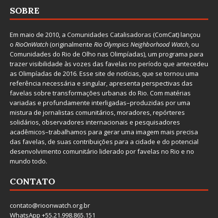
SOBRE
Em maio de 2010, a
Comunidades Catalisadoras
(ComCat) lançou
o
RioOnWatch
(originalmente
Ri
o Olympics Neighborhood Watch
, ou
Comunidades do Rio de Olho nas Olimpíadas), um programa para
trazer visibilidade às vozes das favelas no período que antecedeu
as Olimpíadas de 2016. Esse site de notícias, que se tornou uma
referência necessária e singular, apresenta perspectivas das
favelas sobre transformações urbanas do Rio. Com matérias
variadas e profundamente interligadas–produzidas por uma
mistura de jornalistas comunitários, moradores, repórteres
solidários, observadores internacionais e pesquisadores
acadêmicos–trabalhamos para gerar uma imagem mais precisa
das favelas, de suas contribuições para a cidade e do potencial
desenvolvimento comunitário liderado por favelas no Rio e no
mundo todo.
CONTATO
contato@rioonwatch.org.br
WhatsApp +55.21.998.865.151