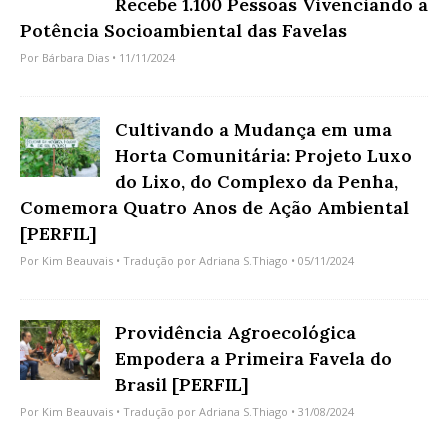
Recebe 1.100 Pessoas Vivenciando a
Potência Socioambiental das Favelas
Por
Bárbara Dias
• 11/11/2024
Cultivando a Mudança em uma
Horta Comunitária: Projeto Luxo
do Lixo, do Complexo da Penha,
Comemora Quatro Anos de Ação Ambiental
[PERFIL]
Por
Kim Beauvais
• Tradução por
Adriana S.Thiago
• 05/11/2024
Providência Agroecológica
Empodera a Primeira Favela do
Brasil [PERFIL]
Por
Kim Beauvais
• Tradução por
Adriana S.Thiago
• 31/08/2024