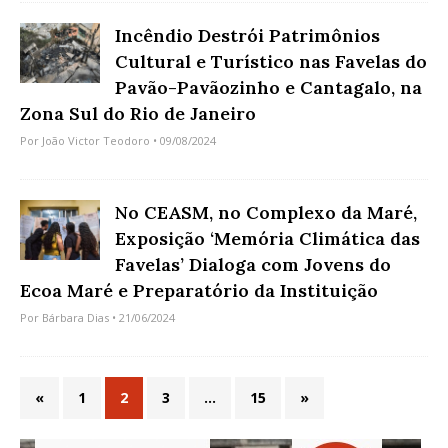
Incêndio Destrói Patrimônios
Cultural e Turístico nas Favelas do
Pavão-Pavãozinho e Cantagalo, na
Zona Sul do Rio de Janeiro
Por
João Victor Teodoro
• 09/08/2024
No CEASM, no Complexo da Maré,
Exposição ‘Memória Climática das
Favelas’ Dialoga com Jovens do
Ecoa Maré e Preparatório da Instituição
Por
Bárbara Dias
• 21/06/2024
«
1
2
3
…
15
»