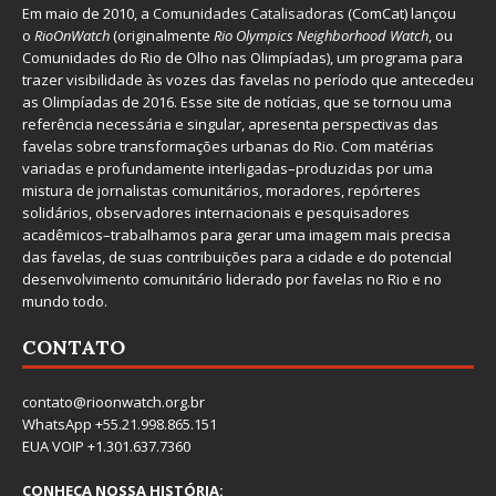
Em maio de 2010, a
Comunidades Catalisadoras
(ComCat) lançou
o
RioOnWatch
(originalmente
Ri
o Olympics Neighborhood Watch
, ou
Comunidades do Rio de Olho nas Olimpíadas), um programa para
trazer visibilidade às vozes das favelas no período que antecedeu
as Olimpíadas de 2016. Esse site de notícias, que se tornou uma
referência necessária e singular, apresenta perspectivas das
favelas sobre transformações urbanas do Rio. Com matérias
variadas e profundamente interligadas–produzidas por uma
mistura de jornalistas comunitários, moradores, repórteres
solidários, observadores internacionais e pesquisadores
acadêmicos–trabalhamos para gerar uma imagem mais precisa
das favelas, de suas contribuições para a cidade e do potencial
desenvolvimento comunitário liderado por favelas no Rio e no
mundo todo.
CONTATO
contato@rioonwatch.org.br
WhatsApp +55.21.998.865.151
EUA VOIP +1.301.637.7360
CONHEÇA NOSSA HISTÓRIA: