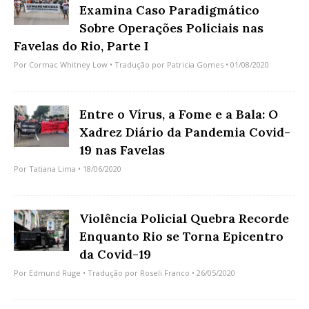
Examina Caso Paradigmático
Sobre Operações Policiais nas
Favelas do Rio, Parte I
Por
Cormac Whitney Low
• Tradução por
Patricia Gomes
• 01/08/2020
Entre o Vírus, a Fome e a Bala: O
Xadrez Diário da Pandemia Covid-
19 nas Favelas
Por
Tatiana Lima
• 18/06/2020
Violência Policial Quebra Recorde
Enquanto Rio se Torna Epicentro
da Covid-19
Por
Edmund Ruge
• Tradução por
Roseli Franco
• 26/05/2020