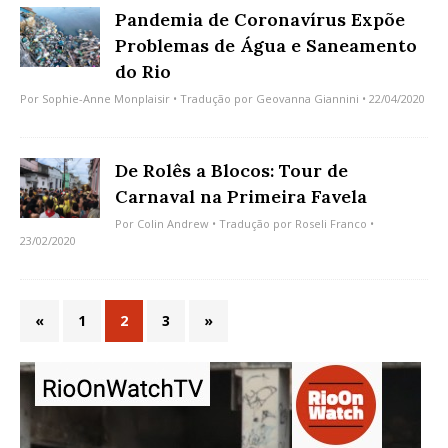
Pandemia de Coronavírus Expõe
Problemas de Água e Saneamento
do Rio
Por
Sophie-Anne Monplaisir
• Tradução por
Geovanna Giannini
• 22/04/2020
De Rolês a Blocos: Tour de
Carnaval na Primeira Favela
Por
Colin Andrew
• Tradução por
Roseli Franco
•
23/02/2020
«
1
2
3
»