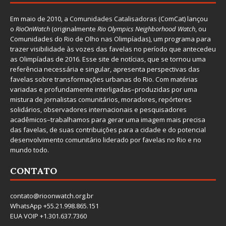
Em maio de 2010, a
Comunidades Catalisadoras
(ComCat) lançou
o
RioOnWatch
(originalmente
Ri
o Olympics Neighborhood Watch
, ou
Comunidades do Rio de Olho nas Olimpíadas), um programa para
trazer visibilidade às vozes das favelas no período que antecedeu
as Olimpíadas de 2016. Esse site de notícias, que se tornou uma
referência necessária e singular, apresenta perspectivas das
favelas sobre transformações urbanas do Rio. Com matérias
variadas e profundamente interligadas–produzidas por uma
mistura de jornalistas comunitários, moradores, repórteres
solidários, observadores internacionais e pesquisadores
acadêmicos–trabalhamos para gerar uma imagem mais precisa
das favelas, de suas contribuições para a cidade e do potencial
desenvolvimento comunitário liderado por favelas no Rio e no
mundo todo.
CONTATO
contato@rioonwatch.org.br
WhatsApp +55.21.998.865.151
EUA VOIP +1.301.637.7360