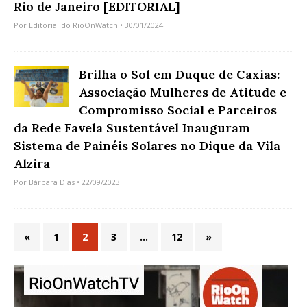
Rio de Janeiro [EDITORIAL]
Por
Editorial do RioOnWatch
• 30/01/2024
Brilha o Sol em Duque de Caxias:
Associação Mulheres de Atitude e
Compromisso Social e Parceiros
da Rede Favela Sustentável Inauguram
Sistema de Painéis Solares no Dique da Vila
Alzira
Por
Bárbara Dias
• 22/09/2023
«
1
2
3
…
12
»