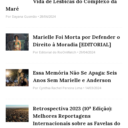
Vida de Lésbicas do Complexo da
Maré
Por
Dayana Gusmão
• 28/06/2024
Marielle Foi Morta por Defender o
Direito à Moradia [EDITORIAL]
Por
Editorial do RioOnWatch
• 29/04/2024
Essa Memória Não Se Apaga: Seis
Anos Sem Marielle e Anderson
Por
Cynthia Rachel Pereira Lima
• 14/03/2024
Retrospectiva 2023 (10ª Edição):
Melhores Reportagens
Internacionais sobre as Favelas do