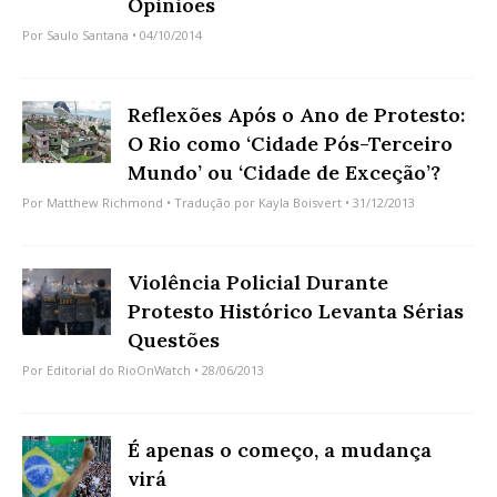
Opiniões
Por
Saulo Santana
• 04/10/2014
Reflexões Após o Ano de Protesto:
O Rio como ‘Cidade Pós-Terceiro
Mundo’ ou ‘Cidade de Exceção’?
Por
Matthew Richmond
• Tradução por
Kayla Boisvert
• 31/12/2013
Violência Policial Durante
Protesto Histórico Levanta Sérias
Questões
Por
Editorial do RioOnWatch
• 28/06/2013
É apenas o começo, a mudança
virá