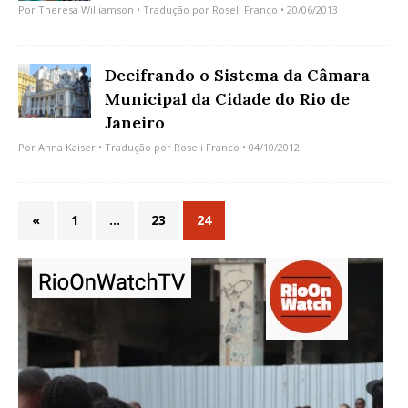
Por
Theresa Williamson
• Tradução por
Roseli Franco
• 20/06/2013
Decifrando o Sistema da Câmara
Municipal da Cidade do Rio de
Janeiro
Por
Anna Kaiser
• Tradução por
Roseli Franco
• 04/10/2012
«
1
…
23
24