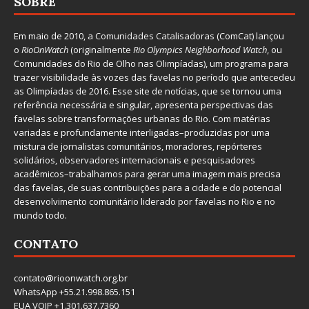
SOBRE
Em maio de 2010, a
Comunidades Catalisadoras
(ComCat) lançou
o
RioOnWatch
(originalmente
Ri
o Olympics Neighborhood Watch
, ou
Comunidades do Rio de Olho nas Olimpíadas), um programa para
trazer visibilidade às vozes das favelas no período que antecedeu
as Olimpíadas de 2016. Esse site de notícias, que se tornou uma
referência necessária e singular, apresenta perspectivas das
favelas sobre transformações urbanas do Rio. Com matérias
variadas e profundamente interligadas–produzidas por uma
mistura de jornalistas comunitários, moradores, repórteres
solidários, observadores internacionais e pesquisadores
acadêmicos–trabalhamos para gerar uma imagem mais precisa
das favelas, de suas contribuições para a cidade e do potencial
desenvolvimento comunitário liderado por favelas no Rio e no
mundo todo.
CONTATO
contato@rioonwatch.org.br
WhatsApp +55.21.998.865.151
EUA VOIP +1.301.637.7360