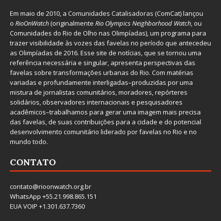
Em maio de 2010, a
Comunidades Catalisadoras
(ComCat) lançou
o
RioOnWatch
(originalmente
Ri
o Olympics Neighborhood Watch
, ou
Comunidades do Rio de Olho nas Olimpíadas), um programa para
trazer visibilidade às vozes das favelas no período que antecedeu
as Olimpíadas de 2016. Esse site de notícias, que se tornou uma
referência necessária e singular, apresenta perspectivas das
favelas sobre transformações urbanas do Rio. Com matérias
variadas e profundamente interligadas–produzidas por uma
mistura de jornalistas comunitários, moradores, repórteres
solidários, observadores internacionais e pesquisadores
acadêmicos–trabalhamos para gerar uma imagem mais precisa
das favelas, de suas contribuições para a cidade e do potencial
desenvolvimento comunitário liderado por favelas no Rio e no
mundo todo.
CONTATO
contato@rioonwatch.org.br
WhatsApp +55.21.998.865.151
EUA VOIP +1.301.637.7360