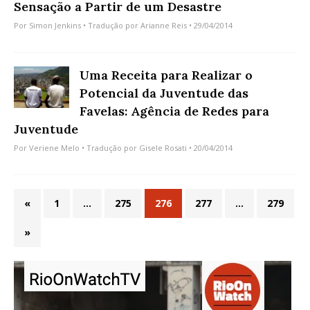
Sensação a Partir de um Desastre
Por
Simon Jenkins
• Tradução por
Arianne Reis
• 29/04/2014
Uma Receita para Realizar o
Potencial da Juventude das
Favelas: Agência de Redes para
Juventude
Por
Veriene Melo
• Tradução por
Gisele Rosati
• 20/04/2014
«
1
…
275
276
277
…
279
»