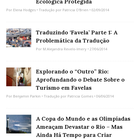
Ecológica Protegida
Por
Elena Hodges
• Tradução por
Patricia O'Brien
• 02/09/2014
Traduzindo ‘Favela’ Parte 1: A
Problemática da Tradução
Por
M.Alejandra Revelo-Imery
• 27/06/2014
Explorando o “Outro” Rio:
Aprofundando o Debate Sobre o
Turismo em Favelas
Por
Benjamin Parkin
• Tradução por
Patricia Gomes
• 06/06/2014
A Copa do Mundo e as Olimpíadas
Ameaçam Devastar o Rio – Mas
Ainda Há Tempo para Criar