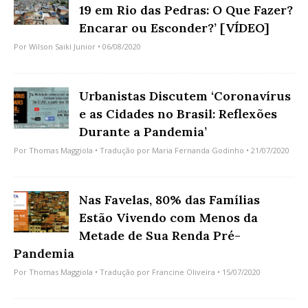
19 em Rio das Pedras: O Que Fazer?
Encarar ou Esconder?’ [VÍDEO]
Por
Wilson Saiki Junior
• 06/08/2020
Urbanistas Discutem ‘Coronavírus
e as Cidades no Brasil: Reflexões
Durante a Pandemia’
Por
Thomas Maggiola
• Tradução por
Maria Fernanda Godinho
• 21/07/2020
Nas Favelas, 80% das Famílias
Estão Vivendo com Menos da
Metade de Sua Renda Pré-
Pandemia
Por
Thomas Maggiola
• Tradução por
Francine Oliveira
• 15/07/2020