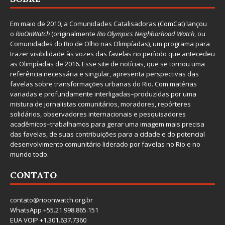
Em maio de 2010, a
Comunidades Catalisadoras
(ComCat) lançou
o
RioOnWatch
(originalmente
Ri
o Olympics Neighborhood Watch
, ou
Comunidades do Rio de Olho nas Olimpíadas), um programa para
trazer visibilidade às vozes das favelas no período que antecedeu
as Olimpíadas de 2016. Esse site de notícias, que se tornou uma
referência necessária e singular, apresenta perspectivas das
favelas sobre transformações urbanas do Rio. Com matérias
variadas e profundamente interligadas–produzidas por uma
mistura de jornalistas comunitários, moradores, repórteres
solidários, observadores internacionais e pesquisadores
acadêmicos–trabalhamos para gerar uma imagem mais precisa
das favelas, de suas contribuições para a cidade e do potencial
desenvolvimento comunitário liderado por favelas no Rio e no
mundo todo.
CONTATO
contato@rioonwatch.org.br
WhatsApp +55.21.998.865.151
EUA VOIP +1.301.637.7360