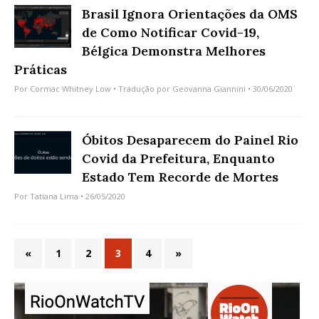
Brasil Ignora Orientações da OMS
de Como Notificar Covid-19,
Bélgica Demonstra Melhores
Práticas
Por
Cormac Whitney Low
• Tradução por
Geovanna Giannini
• 30/06/2020
Óbitos Desaparecem do Painel Rio
Covid da Prefeitura, Enquanto
Estado Tem Recorde de Mortes
Por
Tatiana Lima
• 26/05/2020
«
1
2
3
4
»