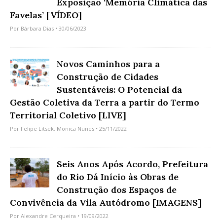
Exposição ‘Memória Climática das
Favelas’ [VÍDEO]
Por
Bárbara Dias
• 30/06/2023
Novos Caminhos para a
Construção de Cidades
Sustentáveis: O Potencial da
Gestão Coletiva da Terra a partir do Termo
Territorial Coletivo [LIVE]
Por
Felipe Litsek
,
Monica Nunes
• 25/11/2022
Seis Anos Após Acordo, Prefeitura
do Rio Dá Início às Obras de
Construção dos Espaços de
Convivência da Vila Autódromo [IMAGENS]
Por
Alexandre Cerqueira
• 19/09/2022