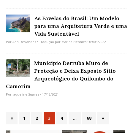
As Favelas do Brasil: Um Modelo
para uma Arquitetura Verde e uma
Vida Sustentável
Por
Ann Deslandes
• Tradução por
Marina Hennies
• 09/03/2022
Município Derruba Muro de
Proteção e Deixa Exposto Sítio
Arqueológico do Quilombo do
Camorim
Por
Jaqueline Suarez
• 17/12/2021
«
1
2
3
4
…
68
»