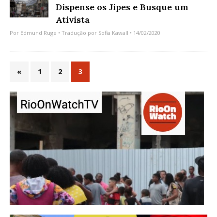
Dispense os Jipes e Busque um
Ativista
Por
Edmund Ruge
• Tradução por
Sofia Kawall
• 14/02/2020
«
1
2
3