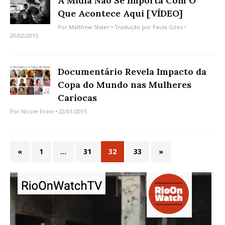
A Mídia Não Se Importa Com O
Que Acontece Aqui [VÍDEO]
Por
Matthew Shaer
• Tradução por
Paula Góes
•
20/02/2015
Documentário Revela Impacto da
Copa do Mundo nas Mulheres
Cariocas
Por
Nicole Froio
• 22/01/2015
«
1
…
31
32
33
»