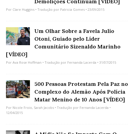
Demolições Continuam [VÍDEO]
Por
Clare Huggins
• Tradução por
Patricia Gomes
• 23/09/2015
Um Olhar Sobre a Favela Julio
Otoni, Guiado pelo Líder
Comunitário Sizenaldo Marinho
[VÍDEO]
Por
Ava Rose Hoffman
• Tradução por
Fernanda Lacerda
• 31/07/2015
500 Pessoas Protestam Pela Paz no
Complexo do Alemão Após Polícia
Matar Menino de 10 Anos [VÍDEO]
Por
Nicole Froio
,
Sarah Jacobs
• Tradução por
Fernanda Lacerda
•
12/04/2015