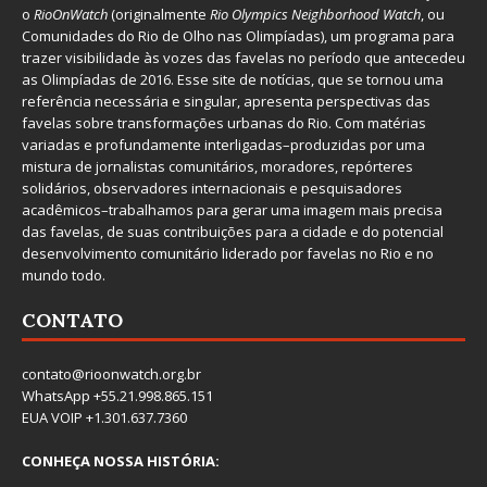
o
RioOnWatch
(originalmente
Ri
o Olympics Neighborhood Watch
, ou
Comunidades do Rio de Olho nas Olimpíadas), um programa para
trazer visibilidade às vozes das favelas no período que antecedeu
as Olimpíadas de 2016. Esse site de notícias, que se tornou uma
referência necessária e singular, apresenta perspectivas das
favelas sobre transformações urbanas do Rio. Com matérias
variadas e profundamente interligadas–produzidas por uma
mistura de jornalistas comunitários, moradores, repórteres
solidários, observadores internacionais e pesquisadores
acadêmicos–trabalhamos para gerar uma imagem mais precisa
das favelas, de suas contribuições para a cidade e do potencial
desenvolvimento comunitário liderado por favelas no Rio e no
mundo todo.
CONTATO
contato@rioonwatch.org.br
WhatsApp +55.21.998.865.151
EUA VOIP +1.301.637.7360
CONHEÇA NOSSA HISTÓRIA: