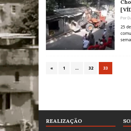
Cho
[VÍ
Por
D
25 de
comu
sema
«
1
…
32
33
REALIZAÇÃO
SO