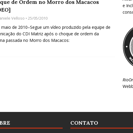
que de Ordem no Morro dos Macacos
e Inc
DEO]
consc
aniele Velloso
• 25/05/2010
 maio de 2010–Segue um vídeo produzido pela equipe de
nicação do CDI Matriz após o choque de ordem da
na passada no Morro dos Macacos:
RioO
Webb
BRE
CONTATO