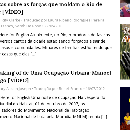
tas sobre as forças que moldam o Rio de
do Começou com uma Praça em Ramos [OPINIÃO]
e [VÍDEO]
licity Clarke
• Tradução por
Laura Ribeiro Rodrigues Pereira
,
i Franco
,
Sarah De Rose
• 22/05/2013
tirão Agroecológico com os Povos das Águas Reúne
 Here for English Atualmente, no Rio, moradores de favelas
lantio e Inauguração da Feira da Praia do Remanso
versos cantos da cidade estão sendo forçados a sair de
casas e comunidades. Milhares de famílias estão tendo que
COBERTURA DE EVENTOS
r casas que elas
[…]
ens Fluminenses, Cronicamente Abandonados,
sórcio Nova Via Mobilidade 10 Anos Após Rio2016
aking of de Uma Ocupação Urbana: Manoel
O
go [VÍDEO]
ary Allison Joseph
• Tradução por
Roseli Franco
• 16/07/2012
 Here for English Uma noite de ocupação Na véspera do
undial do Habitat, 01 de outubro de 2007, os
izadores do Movimento Nacional de Habitação
imento Nacional de Luta pela Moradia-MNLM) reuniu
[…]