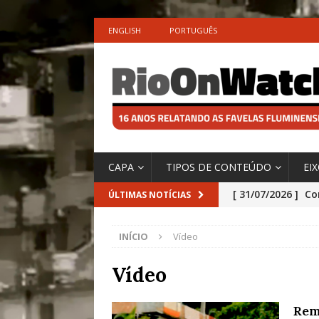
ENGLISH
PORTUGUÊS
CAPA
TIPOS DE CONTEÚDO
EI
[ 31/07/2026 ]
Co
ÚLTIMAS NOTÍCIAS
Impactos das En
INÍCIO
Vídeo
[ 29/07/2026 ]
No
São o Cadinho e
Vídeo
Precisamos’, Afi
Rem
Especial do IPCC