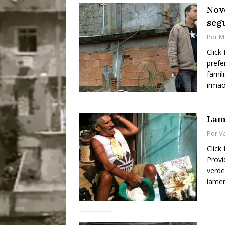
Nov
seg
Por
M
Click
prefe
famíl
irmão
Lam
Por
V
Click
Provi
verde
lamen