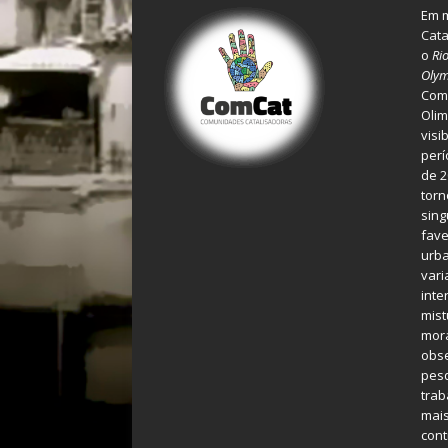
Em m
Cata
o
Ri
Olym
Comu
Olim
visi
perí
de 2
torn
sing
fave
urba
var
inte
mist
mora
obse
pes
tra
mais
cont