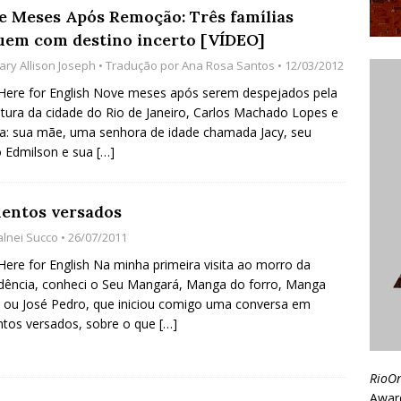
e Meses Após Remoção: Três famílias
uem com destino incerto [VÍDEO]
ary Allison Joseph
• Tradução por
Ana Rosa Santos
• 12/03/2012
 Here for English Nove meses após serem despejados pela
itura da cidade do Rio de Janeiro, Carlos Machado Lopes e
ia: sua mãe, uma senhora de idade chamada Jacy, seu
 Edmilson e sua
[…]
entos versados
alnei Succo
• 26/07/2011
 Here for English Na minha primeira visita ao morro da
dência, conheci o Seu Mangará, Manga do forro, Manga
 ou José Pedro, que iniciou comigo uma conversa em
tos versados, sobre o que
[…]
RioO
Awar