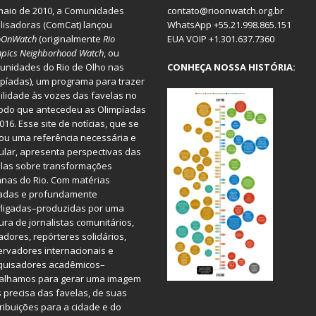
aio de 2010, a
Comunidades
contato@rioonwatch.org.br
lisadoras
(ComCat) lançou
WhatsApp +55.21.998.865.151
oOnWatch
(originalmente
Ri
o
EUA VOIP +1.301.637.7360
pics Neighborhood Watch
, ou
nidades do Rio de Olho nas
CONHEÇA NOSSA HISTÓRIA:
píadas), um programa para trazer
bilidade às vozes das favelas no
odo que antecedeu as Olimpíadas
016. Esse site de notícias, que se
ou uma referência necessária e
ular, apresenta perspectivas das
las sobre transformações
nas do Rio. Com matérias
iadas e profundamente
rligadas–produzidas por uma
ura de jornalistas comunitários,
dores, repórteres solidários,
rvadores internacionais e
quisadores acadêmicos–
balhamos para gerar uma imagem
 precisa das favelas, de suas
ribuições para a cidade e do