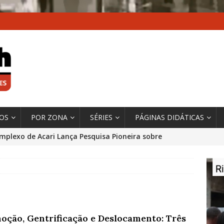
XOS
POR ZONA
SÉRIES
PÁGINAS DIDÁTICAS
mplexo de Acari Lança Pesquisa Pioneira sobre
chentes na Comunidade
DADOS E PESQUISA
 Contexto da Ultrapassagem Climática, ‘As Cidades
 o Fogo que Impulsionam a Mudança de que
rma Autora Coordenadora Principal de Relatório
oção, Gentrificação e Deslocamento: Três
 Sobre Cidades
*DESTAQUE