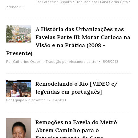
Por
Catherine Osborn
• Tradução por
Luana Gama Gato
•
27/05/2013
A História das Urbanizações nas
Favelas Parte III: Morar Carioca na
Visão e na Prática (2008 –
Presente)
Por
Catherine Osborn
• Tradução por
Alexandra Leister
• 15/05/2013
Remodelando o Rio [VÍDEO c/
legendas em português]
Por
Equipe RioOnWatch
• 25/04/2013
Remoções na Favela do Metrô
Abrem Caminho para o