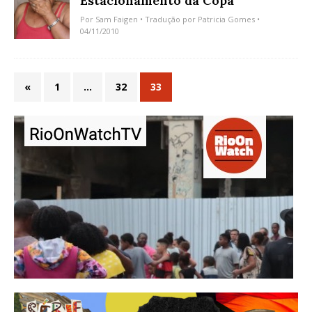
Estacionamento da Copa
Por
Sam Faigen
• Tradução por
Patricia Gomes
•
04/11/2010
«
1
…
32
33