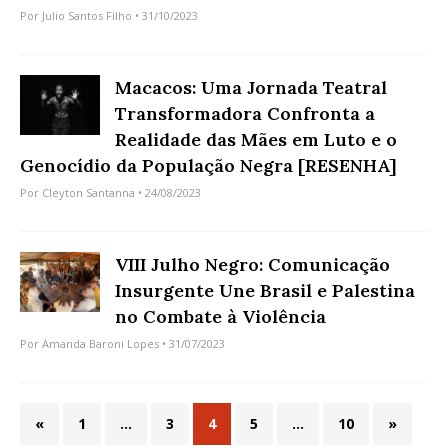
Por
Julio Santos Filho
• 31/10/2023
Macacos: Uma Jornada Teatral
Transformadora Confronta a
Realidade das Mães em Luto e o
Genocídio da População Negra [RESENHA]
Por
Cleyton Santanna
• 24/08/2023
VIII Julho Negro: Comunicação
Insurgente Une Brasil e Palestina
no Combate à Violência
Por
Amanda Baroni Lopes
• 31/07/2023
«
1
…
3
4
5
…
10
»