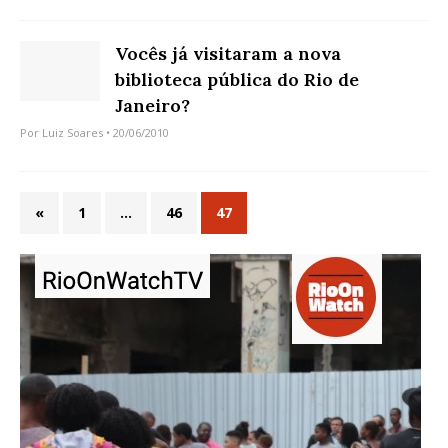
Vocês já visitaram a nova
biblioteca pública do Rio de
Janeiro?
Por
Luiz Soares
• 20/06/2010
«
1
…
46
47