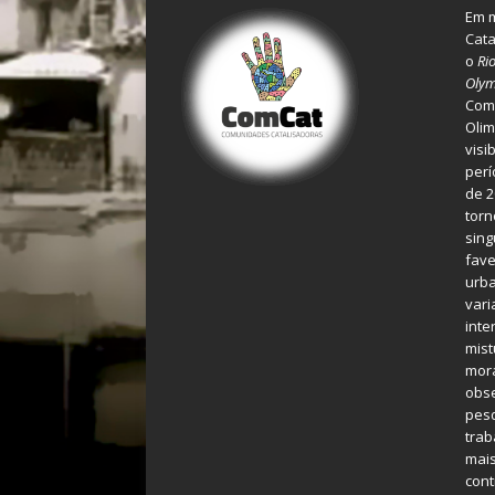
Em m
Cata
o
Ri
Olym
Comu
Olim
visi
perí
de 2
torn
sing
fave
urba
var
inte
mist
mora
obse
pes
tra
mais
cont