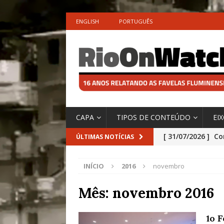
ENGLISH
PORTUGUÊS
CAPA
TIPOS DE CONTEÚDO
EI
[ 31/07/2026 ]
Co
ÚLTIMAS NOTÍCIAS
Impactos das En
INÍCIO
2016
novembro
[ 29/07/2026 ]
No
São o Cadinho e
Mês:
novembro 2016
Precisamos’, Afi
1o 
Especial do IPCC