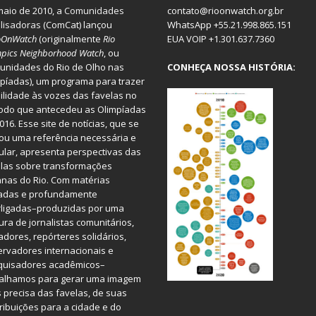
aio de 2010, a
Comunidades
contato@rioonwatch.org.br
lisadoras
(ComCat) lançou
WhatsApp +55.21.998.865.151
oOnWatch
(originalmente
Ri
o
EUA VOIP +1.301.637.7360
pics Neighborhood Watch
, ou
nidades do Rio de Olho nas
CONHEÇA NOSSA HISTÓRIA:
píadas), um programa para trazer
bilidade às vozes das favelas no
odo que antecedeu as Olimpíadas
016. Esse site de notícias, que se
ou uma referência necessária e
ular, apresenta perspectivas das
las sobre transformações
nas do Rio. Com matérias
iadas e profundamente
rligadas–produzidas por uma
ura de jornalistas comunitários,
dores, repórteres solidários,
rvadores internacionais e
quisadores acadêmicos–
balhamos para gerar uma imagem
 precisa das favelas, de suas
ribuições para a cidade e do