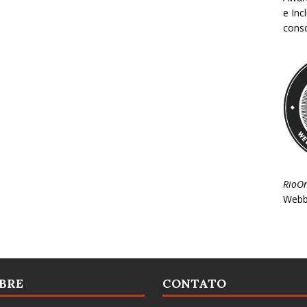
e Inc
consc
RioO
Webb
BRE
CONTATO