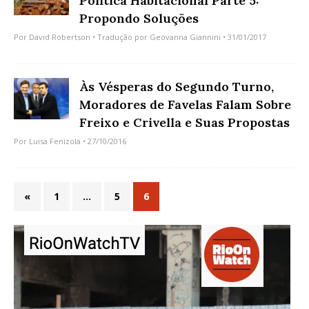
Política Habitacional Parte 5:
Propondo Soluções
Por
David Robertson
• Tradução por
Geovanna Giannini
• 31/01/2017
Às Vésperas do Segundo Turno,
Moradores de Favelas Falam Sobre
Freixo e Crivella e Suas Propostas
Por
Luisa Fenizola
• 27/10/2016
«
1
…
5
6