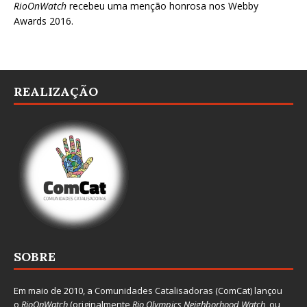
RioOnWatch
recebeu uma menção honrosa nos
Webby
Awards 2016
.
REALIZAÇÃO
SOBRE
Em maio de 2010, a
Comunidades Catalisadoras
(ComCat) lançou
o
RioOnWatch
(originalmente
Ri
o Olympics Neighborhood Watch
, ou