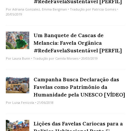
#RedeFavelaSustentável [PERFIL]
Por
Adriana Gonzalez
,
Emma Bergman
• Tradução por
Patricia Gomes
•
20/05/2019
Um Banquete de Cascas de
Melancia: Favela Orgânica
#RedeFavelaSustentável [PERFIL]
Por
Laura Bunn
• Tradução por
Camila Moraes
• 20/03/2019
Campanha Busca Declaração das
Favelas como Patrimônio da
Humanidade pela UNESCO [VÍDEO]
Por
Luisa Fenizola
• 21/06/2018
Lições das Favelas Cariocas para a