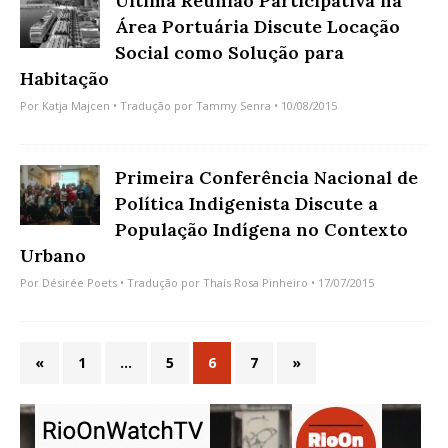
Última Reunião Participativa na
Área Portuária Discute Locação
Social como Solução para
Habitação
Por
Katja Majcen
• Tradução por
Tammy Senra
• 10/08/2015
Primeira Conferência Nacional de
Política Indigenista Discute a
População Indígena no Contexto
Urbano
Por
Désirée Poets
• Tradução por
Thaís Rosa Pinheiro
• 17/07/2015
«
1
…
5
6
7
»