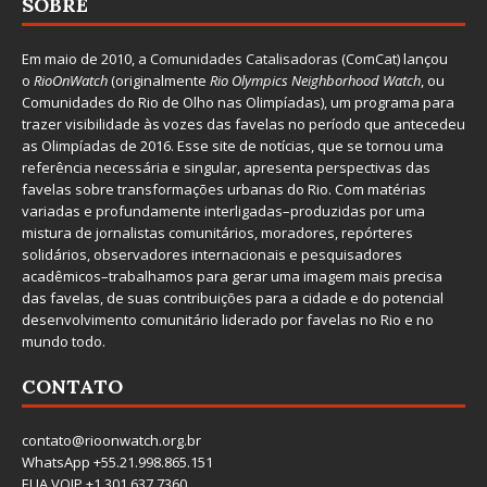
SOBRE
Em maio de 2010, a
Comunidades Catalisadoras
(ComCat) lançou
o
RioOnWatch
(originalmente
Ri
o Olympics Neighborhood Watch
, ou
Comunidades do Rio de Olho nas Olimpíadas), um programa para
trazer visibilidade às vozes das favelas no período que antecedeu
as Olimpíadas de 2016. Esse site de notícias, que se tornou uma
referência necessária e singular, apresenta perspectivas das
favelas sobre transformações urbanas do Rio. Com matérias
variadas e profundamente interligadas–produzidas por uma
mistura de jornalistas comunitários, moradores, repórteres
solidários, observadores internacionais e pesquisadores
acadêmicos–trabalhamos para gerar uma imagem mais precisa
das favelas, de suas contribuições para a cidade e do potencial
desenvolvimento comunitário liderado por favelas no Rio e no
mundo todo.
CONTATO
contato@rioonwatch.org.br
WhatsApp +55.21.998.865.151
EUA VOIP +1.301.637.7360