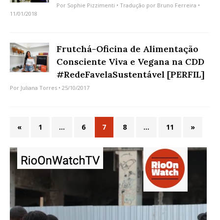
Por
Sophie Pizzimenti
• Tradução por
Bruno Ferreira
•
11/01/2018
Frutchá-Oficina de Alimentação
Consciente Viva e Vegana na CDD
#RedeFavelaSustentável [PERFIL]
Por
Juliana Torres
• 25/10/2017
«
1
…
6
7
8
…
11
»