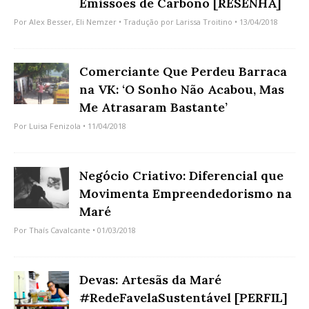
Emissões de Carbono [RESENHA]
Por
Alex Besser
,
Eli Nemzer
• Tradução por
Larissa Troitino
• 13/04/2018
Comerciante Que Perdeu Barraca
na VK: ‘O Sonho Não Acabou, Mas
Me Atrasaram Bastante’
Por
Luisa Fenizola
• 11/04/2018
Negócio Criativo: Diferencial que
Movimenta Empreendedorismo na
Maré
Por
Thaís Cavalcante
• 01/03/2018
Devas: Artesãs da Maré
#RedeFavelaSustentável [PERFIL]