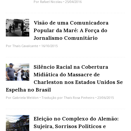
Por
Rafael Nicolau
• 25/04/2016
Visão de uma Comunicadora
Popular da Maré: A Força do
Jornalismo Comunitário
Por
Thaís Cavalcante
• 16/10/2015
Silêncio Racial na Cobertura
Midiática do Massacre de
Charleston nos Estados Unidos Se
Espelha no Brasil
Por
Gabriela Weldon
• Tradução por
Thaís Rosa Pinheiro
• 23/06/2015
Eleição no Complexo do Alemão:
Sujeira, Sorrisos Políticos e