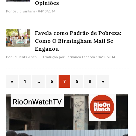
Opiniões
Por
Saulo Santana
• 04/10/2014
Favela como Padrão de Pobreza:
Como O Birmingham Mail Se
Enganou
Por
Ed Bentsi-Enchill
• Tradução por
Fernanda Lacerda
• 04/08/2014
«
1
…
6
7
8
9
»