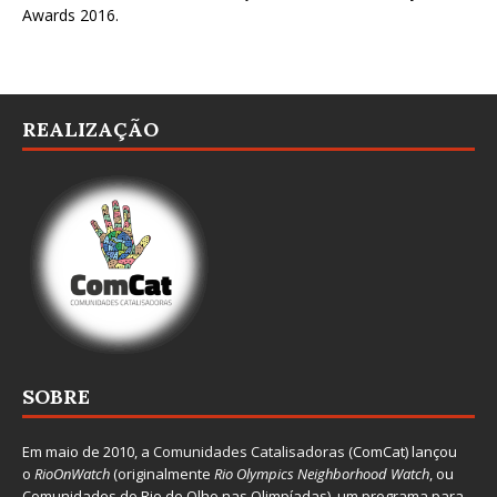
Awards 2016
.
REALIZAÇÃO
SOBRE
Em maio de 2010, a
Comunidades Catalisadoras
(ComCat) lançou
o
RioOnWatch
(originalmente
Ri
o Olympics Neighborhood Watch
, ou
Comunidades do Rio de Olho nas Olimpíadas), um programa para