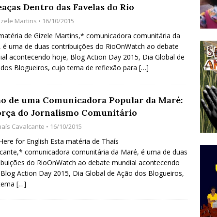
aças Dentro das Favelas do Rio
do Começou com uma Praça em Ramos [OPINIÃO]
izele Martins
• 16/10/2015
matéria de Gizele Martins,* comunicadora comunitária da
 é uma de duas contribuições do RioOnWatch ao debate
tirão Agroecológico com os Povos das Águas Reúne
al acontecendo hoje, Blog Action Day 2015, Dia Global de
lantio e Inauguração da Feira da Praia do Remanso
dos Blogueiros, cujo tema de reflexão para
[…]
COBERTURA DE EVENTOS
ens Fluminenses, Cronicamente Abandonados,
ão de uma Comunicadora Popular da Maré:
orça do Jornalismo Comunitário
sórcio Nova Via Mobilidade 10 Anos Após Rio2016
haís Cavalcante
• 16/10/2015
O
 Here for English Esta matéria de Thaís
cante,* comunicadora comunitária da Maré, é uma de duas
ibuições do RioOnWatch ao debate mundial acontecendo
 Blog Action Day 2015, Dia Global de Ação dos Blogueiros,
 tema
[…]