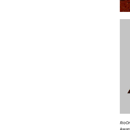
RioO
Awar