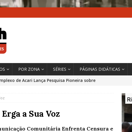
XOS
POR ZONA
SÉRIES
PÁGINAS DIDÁTICAS
mplexo de Acari Lança Pesquisa Pioneira sobre
chentes na Comunidade
DADOS E PESQUISA
Voz
 Contexto da Ultrapassagem Climática, ‘As Cidades
 o Fogo que Impulsionam a Mudança de que
 Erga a Sua Voz
rma Autora Coordenadora Principal de Relatório
unicação Comunitária Enfrenta Censura e
 Sobre Cidades
*DESTAQUE