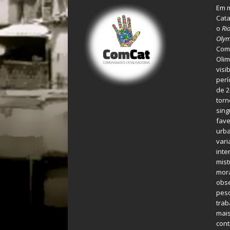
Em m
Cata
o
Ri
Olym
Comu
Olim
visi
perí
de 2
torn
sing
fave
urba
var
inte
mist
mora
obse
pes
tra
mais
cont