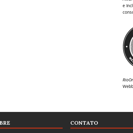
e Inc
consc
RioO
Webb
BRE
CONTATO