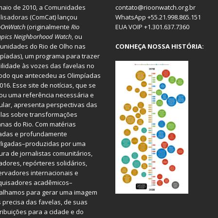
aio de 2010, a
Comunidades
contato@rioonwatch.org.br
lisadoras
(ComCat) lançou
WhatsApp +55.21.998.865.151
oOnWatch
(originalmente
Ri
o
EUA VOIP +1.301.637.7360
pics Neighborhood Watch
, ou
nidades do Rio de Olho nas
CONHEÇA NOSSA HISTÓRIA:
píadas), um programa para trazer
bilidade às vozes das favelas no
odo que antecedeu as Olimpíadas
016. Esse site de notícias, que se
ou uma referência necessária e
ular, apresenta perspectivas das
las sobre transformações
nas do Rio. Com matérias
iadas e profundamente
rligadas–produzidas por uma
ura de jornalistas comunitários,
dores, repórteres solidários,
rvadores internacionais e
quisadores acadêmicos–
balhamos para gerar uma imagem
 precisa das favelas, de suas
ribuições para a cidade e do