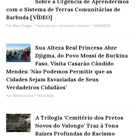
Sobre a Urgência de Aprendermos
com o Sistema de Terras Comunitárias de
Barbuda [VÍDEO]
Por
Marj Osagie
• Tradução por
Geovanna Giannini
• 12/06/2026
Sua Alteza Real Princesa Abze
Djigma, do Povo Mossi de Burkina
Faso, Visita Casarão Cândido
Mendes: ‘Não Podemos Permitir que as
Cidades Sejam Esvaziadas de Seus
Verdadeiros Cidadãos’
Por
Bárbara Dias
• 14/05/2026
A Trilogia ‘Cemitério dos Pretos
Novos do Valongo’ Traz à Tona
Raízes Profundas do Racismo