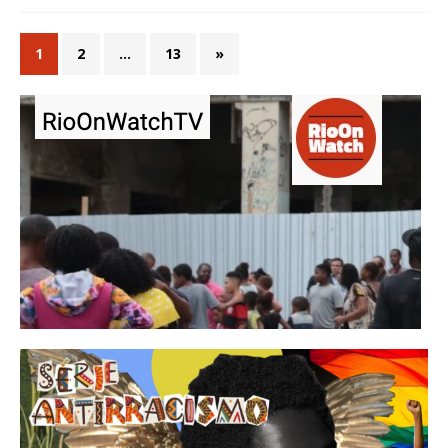
1
2
…
13
»