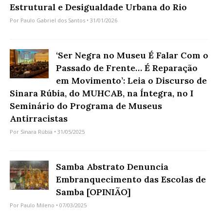
Estrutural e Desigualdade Urbana do Rio
Por
Paulo Gabriel dos Santos
• 31/01/2026
‘Ser Negra no Museu É Falar Com o
Passado de Frente… É Reparação
em Movimento’: Leia o Discurso de
Sinara Rúbia, do MUHCAB, na Íntegra, no I
Seminário do Programa de Museus
Antirracistas
Por
Sinara Rúbia
• 31/05/2025
Samba Abstrato Denuncia
Embranquecimento das Escolas de
Samba [OPINIÃO]
Por
Paulo Mileno
• 07/03/2025