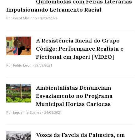
Quilombolas com Feiras Literárias
Impulsionando Letramento Racial
Por
Carol Marinho
• 08/02/2024
A Resistência Racial do Grupo
Código: Performance Realista e
Ficcional em Japeri [VÍDEO]
Por
Fabio Leon
• 29/09/2021
Ambientalistas Denunciam
Esvaziamento no Programa
Municipal Hortas Cariocas
Por
Jaqueline Suarez
• 24/05/2021
Vozes da Favela da Palmeira, em