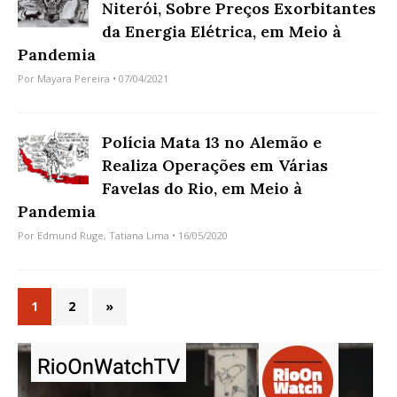
Niterói, Sobre Preços Exorbitantes
da Energia Elétrica, em Meio à
Pandemia
Por
Mayara Pereira
• 07/04/2021
Polícia Mata 13 no Alemão e
Realiza Operações em Várias
Favelas do Rio, em Meio à
Pandemia
Por
Edmund Ruge
,
Tatiana Lima
• 16/05/2020
1
2
»