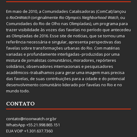
Em maio de 2010, a
Comunidades Catalisadoras
(ComCat) lançou
o
RioOnWatch
(originalmente
Ri
o Olympics Neighborhood Watch
, ou
Comunidades do Rio de Olho nas Olimpíadas), um programa para
trazer visibilidade às vozes das favelas no período que antecedeu
as Olimpíadas de 2016. Esse site de notícias, que se tornou uma
referência necessária e singular, apresenta perspectivas das
favelas sobre transformações urbanas do Rio. Com matérias
variadas e profundamente interligadas–produzidas por uma
mistura de jornalistas comunitários, moradores, repórteres
solidários, observadores internacionais e pesquisadores
acadêmicos–trabalhamos para gerar uma imagem mais precisa
das favelas, de suas contribuições para a cidade e do potencial
desenvolvimento comunitário liderado por favelas no Rio e no
mundo todo.
CONTATO
contato@rioonwatch.org.br
WhatsApp +55.21.998.865.151
EUA VOIP +1.301.637.7360