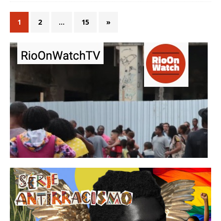
1
2
…
15
»