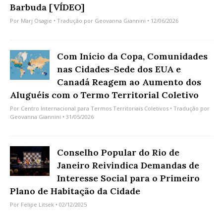
Barbuda [VÍDEO]
Por
Marj Osagie
• Tradução por
Geovanna Giannini
• 12/06/2026
Com Início da Copa, Comunidades
nas Cidades-Sede dos EUA e
Canadá Reagem ao Aumento dos
Aluguéis com o Termo Territorial Coletivo
Por
Centro Internacional para Termos Territoriais Coletivos
• Tradução por
Geovanna Giannini
• 31/05/2026
Conselho Popular do Rio de
Janeiro Reivindica Demandas de
Interesse Social para o Primeiro
Plano de Habitação da Cidade
Por
Felipe Litsek
• 02/12/2025