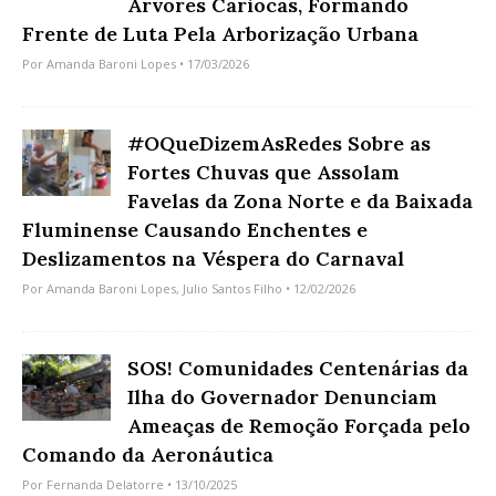
Árvores Cariocas, Formando
Frente de Luta Pela Arborização Urbana
Por
Amanda Baroni Lopes
• 17/03/2026
#OQueDizemAsRedes Sobre as
Fortes Chuvas que Assolam
Favelas da Zona Norte e da Baixada
Fluminense Causando Enchentes e
Deslizamentos na Véspera do Carnaval
Por
Amanda Baroni Lopes
,
Julio Santos Filho
• 12/02/2026
SOS! Comunidades Centenárias da
Ilha do Governador Denunciam
Ameaças de Remoção Forçada pelo
Comando da Aeronáutica
Por
Fernanda Delatorre
• 13/10/2025