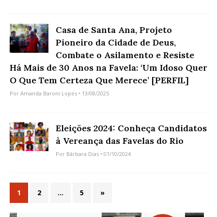
Casa de Santa Ana, Projeto
Pioneiro da Cidade de Deus,
Combate o Asilamento e Resiste
Há Mais de 30 Anos na Favela: ‘Um Idoso Quer
O Que Tem Certeza Que Merece’ [PERFIL]
Por
Amanda Baroni Lopes
• 13/08/2025
Eleições 2024: Conheça Candidatos
à Vereança das Favelas do Rio
Por
Bárbara Dias
• 01/10/2024
1
2
…
5
»