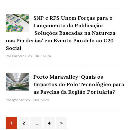
SNP e RFS Unem Forças para o
Lançamento da Publicação
‘Soluções Baseadas na Natureza
nas Periferias’ em Evento Paralelo ao G20
Social
Por
Bárbara Dias
• 28/11/2024
Porto Maravalley: Quais os
Impactos do Polo Tecnológico para
as Favelas da Região Portuária?
Por
Igor Soares
• 24/09/2024
1
2
…
4
»