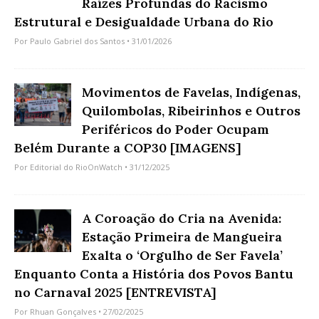
Raízes Profundas do Racismo
Estrutural e Desigualdade Urbana do Rio
Por
Paulo Gabriel dos Santos
• 31/01/2026
Movimentos de Favelas, Indígenas,
Quilombolas, Ribeirinhos e Outros
Periféricos do Poder Ocupam
Belém Durante a COP30 [IMAGENS]
Por
Editorial do RioOnWatch
• 31/12/2025
A Coroação do Cria na Avenida:
Estação Primeira de Mangueira
Exalta o ‘Orgulho de Ser Favela’
Enquanto Conta a História dos Povos Bantu
no Carnaval 2025 [ENTREVISTA]
Por
Rhuan Gonçalves
• 27/02/2025