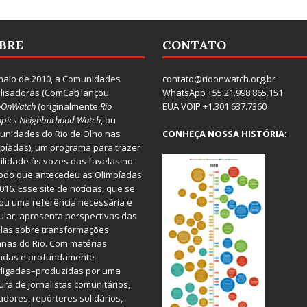
BRE
CONTATO
aio de 2010, a
Comunidades
contato@rioonwatch.org.br
lisadoras
(ComCat) lançou
WhatsApp +55.21.998.865.151
oOnWatch
(originalmente
Ri
o
EUA VOIP +1.301.637.7360
pics Neighborhood Watch
, ou
nidades do Rio de Olho nas
CONHEÇA NOSSA HISTÓRIA:
píadas), um programa para trazer
bilidade às vozes das favelas no
odo que antecedeu as Olimpíadas
016. Esse site de notícias, que se
ou uma referência necessária e
ular, apresenta perspectivas das
las sobre transformações
nas do Rio. Com matérias
iadas e profundamente
rligadas–produzidas por uma
ura de jornalistas comunitários,
dores, repórteres solidários,