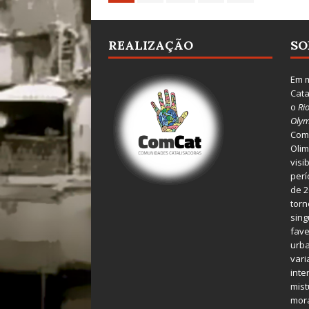
REALIZAÇÃO
SO
Em m
Cata
o
Ri
Olym
Comu
Olim
visi
perí
de 2
torn
sing
fave
urba
var
inte
mist
mora