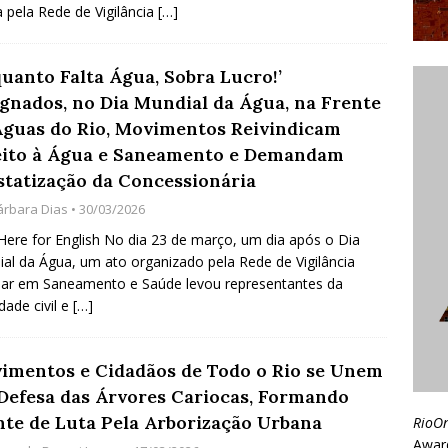
a pela Rede de Vigilância
[…]
quanto Falta Água, Sobra Lucro!’
ignados, no Dia Mundial da Água, na Frente
Águas do Rio, Movimentos Reivindicam
eito à Água e Saneamento e Demandam
statização da Concessionária
árbara Dias
• 30/03/2026
 Here for English No dia 23 de março, um dia após o Dia
al da Água, um ato organizado pela Rede de Vigilância
ar em Saneamento e Saúde levou representantes da
dade civil e
[…]
imentos e Cidadãos de Todo o Rio se Unem
Defesa das Árvores Cariocas, Formando
nte de Luta Pela Arborização Urbana
RioO
Awar