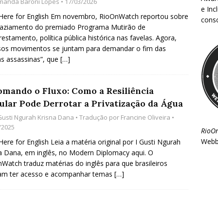
manda Baroni Lopes
• 17/03/2026
e Inc
 Here for English Em novembro, RioOnWatch reportou sobre
consc
vaziamento do premiado Programa Mutirão de
restamento, política pública histórica nas favelas. Agora,
sos movimentos se juntam para demandar o fim das
s assassinas”, que
[…]
omando o Fluxo: Como a Resiliência
ular Pode Derrotar a Privatização da Água
 Gusti Ngurah Krisna Dana
• Tradução por
Francine Oliveira
•
/2025
RioO
Webb
 Here for English Leia a matéria original por I Gusti Ngurah
a Dana, em inglês, no Modern Diplomacy aqui. O
Watch traduz matérias do inglês para que brasileiros
am ter acesso e acompanhar temas
[…]