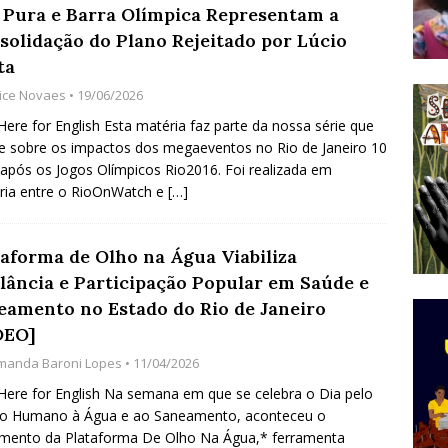
a Pura e Barra Olímpica Representam a
do Começou com uma Praça em Ramos [OPINIÃO]
solidação do Plano Rejeitado por Lúcio
ta
lice Novaes
• 19/06/2026
tirão Agroecológico com os Povos das Águas Reúne
 Here for English Esta matéria faz parte da nossa série que
lantio e Inauguração da Feira da Praia do Remanso
te sobre os impactos dos megaeventos no Rio de Janeiro 10
COBERTURA DE EVENTOS
após os Jogos Olímpicos Rio2016. Foi realizada em
ria entre o RioOnWatch e
[…]
ens Fluminenses, Cronicamente Abandonados,
sórcio Nova Via Mobilidade 10 Anos Após Rio2016
taforma de Olho na Água Viabiliza
O
ilância e Participação Popular em Saúde e
eamento no Estado do Rio de Janeiro
DEO]
manda Baroni Lopes
• 11/04/2026
 Here for English Na semana em que se celebra o Dia pelo
ito Humano à Água e ao Saneamento, aconteceu o
mento da Plataforma De Olho Na Água,* ferramenta