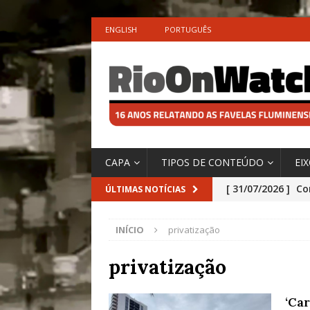
ENGLISH
PORTUGUÊS
CAPA
TIPOS DE CONTEÚDO
EI
[ 31/07/2026 ]
Co
ÚLTIMAS NOTÍCIAS
Impactos das En
INÍCIO
privatização
[ 29/07/2026 ]
No
São o Cadinho e
privatização
Precisamos’, Afi
‘Ca
Especial do IPCC