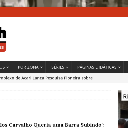
XOS
POR ZONA
SÉRIES
PÁGINAS DIDÁTICAS
mplexo de Acari Lança Pesquisa Pioneira sobre
chentes na Comunidade
DADOS E PESQUISA
 Contexto da Ultrapassagem Climática, ‘As Cidades
 o Fogo que Impulsionam a Mudança de que
rma Autora Coordenadora Principal de Relatório
rlos Carvalho Queria uma Barra Subindo’:
 Sobre Cidades
*DESTAQUE