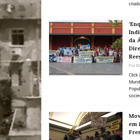
criad
‘En
Ind
da 
Dir
Ree
Por
B
Click
Mundi
Popul
socie
Mov
em 
Fre