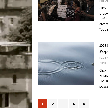
Por
A
Click
o es
Reflo
diver
“poda
Ret
Pop
Por
I
20/05
Click
Krisn
RioOn
poss
1
2
…
6
»