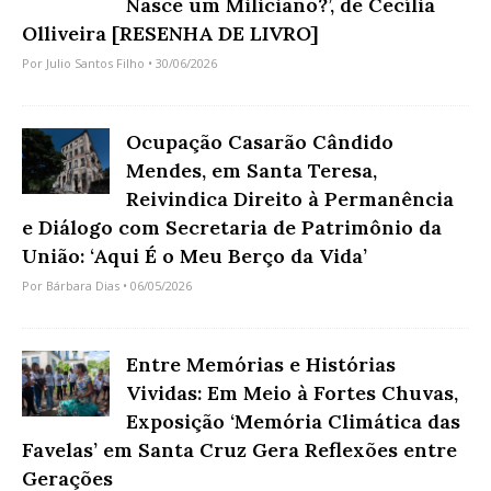
Nasce um Miliciano?’, de Cecília
Olliveira [RESENHA DE LIVRO]
Por
Julio Santos Filho
• 30/06/2026
Ocupação Casarão Cândido
Mendes, em Santa Teresa,
Reivindica Direito à Permanência
e Diálogo com Secretaria de Patrimônio da
União: ‘Aqui É o Meu Berço da Vida’
Por
Bárbara Dias
• 06/05/2026
Entre Memórias e Histórias
Vividas: Em Meio à Fortes Chuvas,
Exposição ‘Memória Climática das
Favelas’ em Santa Cruz Gera Reflexões entre
Gerações