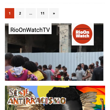
1
2
…
11
»