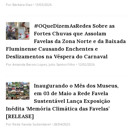
Por
Bárbara Dias
• 13/03/2026
#OQueDizemAsRedes Sobre as
Fortes Chuvas que Assolam
Favelas da Zona Norte e da Baixada
Fluminense Causando Enchentes e
Deslizamentos na Véspera do Carnaval
Por
Amanda Baroni Lopes
,
Julio Santos Filho
• 12/02/2026
Inaugurando o Mês dos Museus,
em 03 de Maio a Rede Favela
Sustentável Lança Exposição
Inédita ‘Memória Climática das Favelas’
[RELEASE]
Por
Rede Favela Sustentável
• 28/04/2025