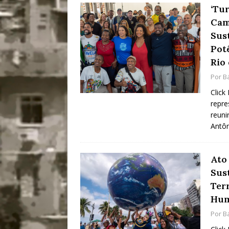
‘Tur
Cam
Sus
Pot
Rio 
Por
B
Click
repre
reuni
Antôn
Ato
Sus
Ter
Hum
Por
B