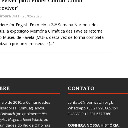
reviver para Poder Contar Como
reviver’
árbara Dias
• 25/05/2026
 Here for English Em meio a 24ª Semana Nacional dos
s, a exposição Memória Climática das Favelas retorna
o Museu de Favela (MUF), desta vez de forma completa.
nizada por onze museus e
[…]
BRE
CONTATO
aio de 2010, a
Comunidades
contato@rioonwatch.org.br
lisadoras
(ComCat) lançou
WhatsApp +55.21.998.865.151
oOnWatch
(originalmente
Ri
o
EUA VOIP +1.301.637.7360
pics Neighborhood Watch
, ou
nidades do Rio de Olho nas
CONHEÇA NOSSA HISTÓRIA: