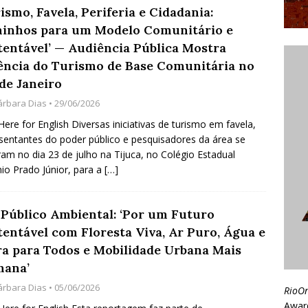
ismo, Favela, Periferia e Cidadania:
inhos para um Modelo Comunitário e
tentável’ — Audiência Pública Mostra
ência do Turismo de Base Comunitária no
de Janeiro
árbara Dias
• 29/06/2026
 Here for English Diversas iniciativas de turismo em favela,
sentantes do poder público e pesquisadores da área se
ram no dia 23 de julho na Tijuca, no Colégio Estadual
io Prado Júnior, para a
[…]
 Público Ambiental: ‘Por um Futuro
tentável com Floresta Viva, Ar Puro, Água e
ra para Todos e Mobilidade Urbana Mais
ana’
árbara Dias
• 05/06/2026
RioO
Awar