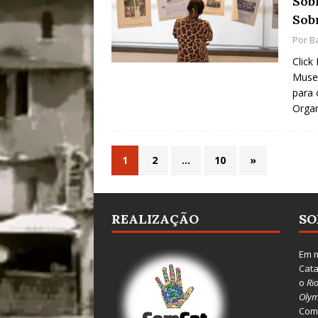
Sob
Sob
Por
B
Click
Museu
para 
Orga
1
2
…
10
»
REALIZAÇÃO
SO
Em m
Cata
o
Ri
Olym
Comu