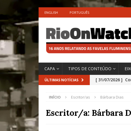
ENGLISH
PORTUGUÊS
CAPA
TIPOS DE CONTEÚDO
EI
[ 31/07/2026 ]
Co
ÚLTIMAS NOTÍCIAS
Impactos das En
INÍCIO
Escritor/as
Bárbara Dias
[ 29/07/2026 ]
No
São o Cadinho e
Escritor/a:
Bárbara D
Precisamos’, Afi
Especial do IPCC