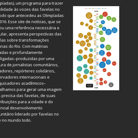
píadas), um programa para trazer
bilidade às vozes das favelas no
odo que antecedeu as Olimpíadas
016. Esse site de notícias, que se
ou uma referência necessária e
ular, apresenta perspectivas das
las sobre transformações
nas do Rio. Com matérias
iadas e profundamente
rligadas–produzidas por uma
ura de jornalistas comunitários,
dores, repórteres solidários,
rvadores internacionais e
quisadores acadêmicos–
balhamos para gerar uma imagem
 precisa das favelas, de suas
ribuições para a cidade e do
ncial desenvolvimento
nitário liderado por favelas no
e no mundo todo.