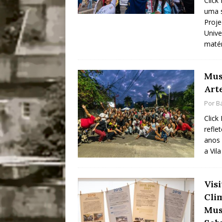
Click
uma s
Proje
Unive
matér
Mus
Art
Por
B
Click
refle
anos 
a Vil
Vis
Cli
Mus