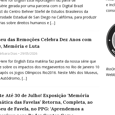
 Here for English Esta reportagem faz parte de
e Inc
érie gerada por uma parceria com o Digital Brazil
consc
ct do Centro Behner Stiefel de Estudos Brasileiros da
rsidade Estadual de San Diego na Califórnia, para produzir
ias sobre direitos humanos e
[…]
eu das Remoções Celebra Dez Anos com
e, Memória e Luta
árbara Dias
• 29/05/2026
 Here for English Esta matéria faz parte da nossa série que
te sobre os impactos dos megaeventos no Rio de Janeiro 10
RioO
após os Jogos Olímpicos Rio2016. Neste Mês dos Museus,
Webb
a Autódromo,
[…]
ite Até 30 de Julho! Exposição ‘Memória
mática das Favelas’ Retorna, Completa, ao
eu de Favela, no PPG: ‘Aprendemos a