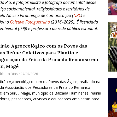
do Rio, é fotojornalista e fotógrafa documental desde
do Começou com uma Praça em Ramos [OPINIÃO]
ça socioambiental, religiosidades e territórios de
lo Núcleo Piratininga de Comunicação (
NPC
) e
dou o
Coletivo Fotoguerrilha
(2016–2025). É l
icenciada
tirão Agroecológico com os Povos das Águas Reúne
biental (IFRJ) e professora da rede pública estadual.
lantio e Inauguração da Feira da Praia do Remanso
COBERTURA DE EVENTOS
irão Agroecológico com os Povos das
ens Fluminenses, Cronicamente Abandonados,
as Reúne Coletivos para Plantio e
uguração da Feira da Praia do Remanso em
sórcio Nova Via Mobilidade 10 Anos Após Rio2016
uí, Magé
O
árbara Dias
• 27/07/2026
irão Agroecológico com os Povos das Águas, realizado na
da Associação dos Pescadores da Praia do Remanso
) em Suruí, Magé, município da Baixada Fluminense, reuniu
ores, pescadores, ativistas e educadores ambientais para