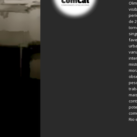
Olim
visi
perí
de 2
torn
sing
fave
urba
var
inte
mist
mora
obse
pes
tra
mais
cont
pote
comu
Rio 