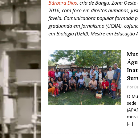
Bárbara Dias
, cria de Bangu, Zona Oeste 
[ 28/07/2026 ]
Tu
2016, com foco em direitos humanos, justi
favela. Comunicadora popular formada pe
#OLHONAMÍDIA
graduanda em Jornalismo (UCAM), cofun
[ 27/07/2026 ]
Mu
em Biologia (UERJ), Mestre em Educação Am
Coletivos para P
em Suruí, Magé
Mut
[ 04/08/2026 ]
Tr
Águ
Ina
Passam para Con
Sur
#OLHONOLEGAD
Por
B
O Mut
sede 
(APAR
morad
[…]