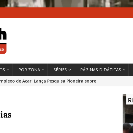
XOS
POR ZONA
SÉRIES
PÁGINAS DIDÁTICAS
mplexo de Acari Lança Pesquisa Pioneira sobre
chentes na Comunidade
DADOS E PESQUISA
 Contexto da Ultrapassagem Climática, ‘As Cidades
 o Fogo que Impulsionam a Mudança de que
ias
rma Autora Coordenadora Principal de Relatório
 Sobre Cidades
*DESTAQUE