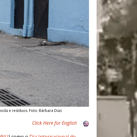
oda e resíduos. Foto: Bárbara Dias
Click Here for English
ONU
) como o
Dia Internacional do