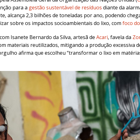
nção para a
gestão sustentável de resíduos
diante da alarm
te, alcança
2,3 bilhões de toneladas por ano, podendo chega
zar sobre os impactos socioambientais do lixo, com
foco d
om Isanete Bernardo da Silva, artesã de
Acari
, favela da
Zo
om materiais reutilizados, m
itigando a produção excessiva 
orgulho afirma que escolheu
“transformar o lixo em matéri