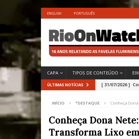
ENGLISH
PORTUGUÊS
CAPA
TIPOS DE CONTEÚDO
EI
[ 31/07/2026 ]
Co
ÚLTIMAS NOTÍCIAS
Impactos das En
INÍCIO
*DESTAQUE
Conheça Dona N
[ 29/07/2026 ]
No
São o Cadinho e
Conheça Dona Nete:
Precisamos’, Afi
Transforma Lixo em
Especial do IPCC