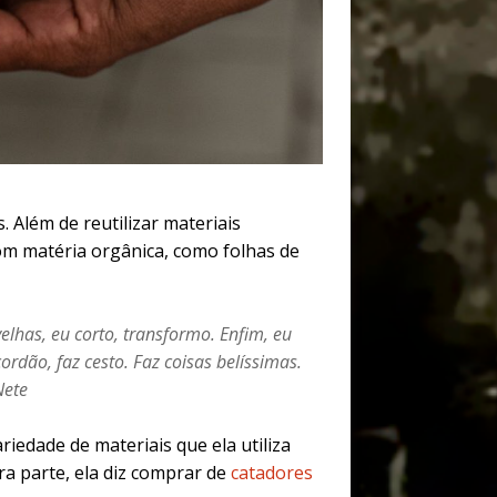
 Além de reutilizar materiais
m matéria orgânica, como folhas de
velhas, eu corto, transformo. Enfim, eu
ordão, faz cesto. Faz coisas belíssimas.
Nete
iedade de materiais que ela utiliza
a parte, ela diz comprar de
catadores