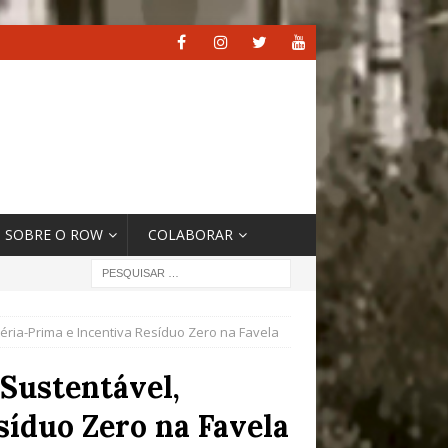
SOBRE O ROW
COLABORAR
ria-Prima e Incentiva Resíduo Zero na Favela
Sustentável,
íduo Zero na Favela