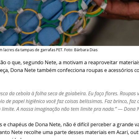
 lacres da tampas de garrafas PET. Foto: Bárbara Dias
são o que, segundo Nete, a motivam a reaproveitar materiais.
eça, Dona Nete também confecciona roupas e acessórios co
asca da cebola à folha seca de goiabeira. Eu faço flores. Roupas 
o de papel higiênico você faz coisas belíssimas. Faz brinco, faz c
m limite. A nossa imaginação não tem limite pra nada.” — Dona 
 e chapéus de Dona Nete, não é difícil perceber a grande var
nto Nete recolhe uma parte desses materiais em Acari, outr