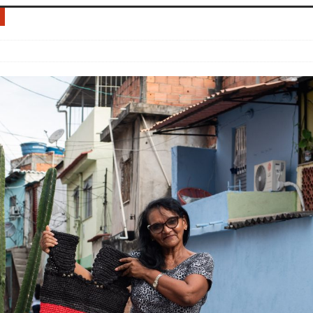
do Começou com uma Praça em Ramos [OPINIÃO]
tirão Agroecológico com os Povos das Águas Reúne
lantio e Inauguração da Feira da Praia do Remanso
COBERTURA DE EVENTOS
ens Fluminenses, Cronicamente Abandonados,
sórcio Nova Via Mobilidade 10 Anos Após Rio2016
O