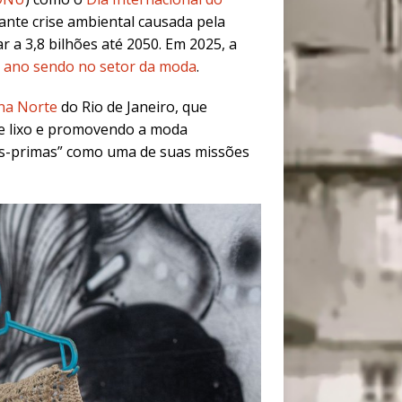
ante crise ambiental causada pela
r a 3,8 bilhões até 2050
.
Em 2025, a
o ano sendo no setor da moda
.
na Norte
do Rio de Janeiro, que
de lixo e promovendo a moda
as-primas” como uma de suas missões