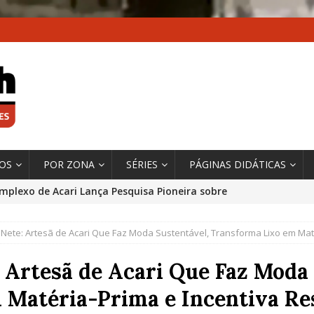
XOS
POR ZONA
SÉRIES
PÁGINAS DIDÁTICAS
mplexo de Acari Lança Pesquisa Pioneira sobre
chentes na Comunidade
DADOS E PESQUISA
ete: Artesã de Acari Que Faz Moda Sustentável, Transforma Lixo em Maté
 Contexto da Ultrapassagem Climática, ‘As Cidades
 o Fogo que Impulsionam a Mudança de que
 Artesã de Acari Que Faz Moda 
rma Autora Coordenadora Principal de Relatório
 Matéria-Prima e Incentiva Res
 Sobre Cidades
*DESTAQUE