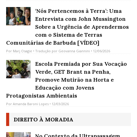
‘Nós Pertencemos à Terra’: Uma
Entrevista com John Mussington
Sobre a Urgência de Aprendermos
com o Sistema de Terras
Comunitárias de Barbuda [VÍDEO]
Por
Marj Osagie
• Tradução por
Geovanna Giannini
• 12/06/2026
Escola Premiada por Sua Vocação
Verde, GET Brant na Penha,
Promove Mutirão na Horta e
Educação com Jovens
Protagonistas Ambientais
Por
Amanda Baroni Lopes
• 12/03/2026
DIREITO À MORADIA
No Contexto da Ultrapassagem