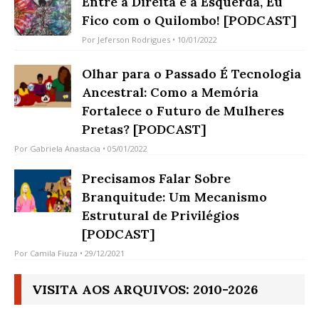
Entre a Direita e a Esquerda, Eu
Fico com o Quilombo! [PODCAST]
Por
Jeferson Rodrigues
• 10/01/2022
Olhar para o Passado É Tecnologia
Ancestral: Como a Memória
Fortalece o Futuro de Mulheres
Pretas? [PODCAST]
Por
Gabriela Anastacia
• 05/01/2022
Precisamos Falar Sobre
Branquitude: Um Mecanismo
Estrutural de Privilégios
[PODCAST]
Por
Camila Fiuza
• 29/12/2021
VISITA AOS ARQUIVOS: 2010-2026