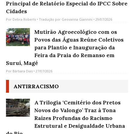
Principal de Relatório Especial do IPCC Sobre
Cidades
Por
Debra Roberts
• Tradução por
Geovanna Giannini
• 29/07/2026
Mutirão Agroecológico com os
Povos das Águas Reúne Coletivos
para Plantio e Inauguração da
Feira da Praia do Remanso em
Suruí, Magé
Por
Bárbara Dias
• 27/07/2026
ANTIRRACISMO
A Trilogia ‘Cemitério dos Pretos
Novos do Valongo’ Traz à Tona
Raízes Profundas do Racismo
Estrutural e Desigualdade Urbana
do Rio