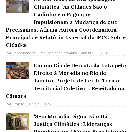
Climática, ‘As Cidades São o
Cadinho e o Fogo que
Impulsionam a Mudança de que
Precisamos’, Afirma Autora Coordenadora
Principal de Relatório Especial do IPCC Sobre
Cidades
Por
Debra Roberts
• Tradução por
Geovanna Giannini
• 29/07/2026
Em um Dia de Derrota da Luta pelo
Direito à Moradia no Rio de
Janeiro, Projeto de Lei do Termo
Territorial Coletivo É Rejeitado na
Câmara
Por
Projeto TTC
• 22/07/2026
‘Sem Moradia Digna, Não Há
Justiça Climática’: Lideranças
Populares no I Fórum Brasileiro de