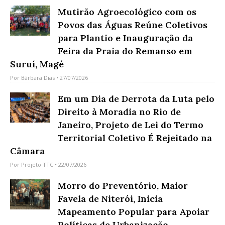
Mutirão Agroecológico com os
Povos das Águas Reúne Coletivos
para Plantio e Inauguração da
Feira da Praia do Remanso em
Suruí, Magé
Por
Bárbara Dias
• 27/07/2026
Em um Dia de Derrota da Luta pelo
Direito à Moradia no Rio de
Janeiro, Projeto de Lei do Termo
Territorial Coletivo É Rejeitado na
Câmara
Por
Projeto TTC
• 22/07/2026
Morro do Preventório, Maior
Favela de Niterói, Inicia
Mapeamento Popular para Apoiar
Políticas de Urbanização