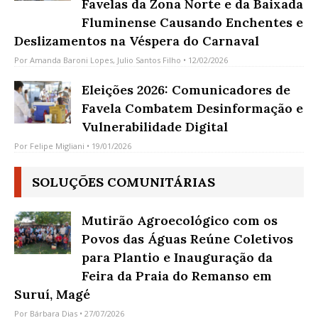
Favelas da Zona Norte e da Baixada
Fluminense Causando Enchentes e
Deslizamentos na Véspera do Carnaval
Por
Amanda Baroni Lopes
,
Julio Santos Filho
• 12/02/2026
Eleições 2026: Comunicadores de
Favela Combatem Desinformação e
Vulnerabilidade Digital
Por
Felipe Migliani
• 19/01/2026
SOLUÇÕES COMUNITÁRIAS
Mutirão Agroecológico com os
Povos das Águas Reúne Coletivos
para Plantio e Inauguração da
Feira da Praia do Remanso em
Suruí, Magé
Por
Bárbara Dias
• 27/07/2026