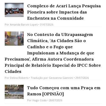
Complexo de Acari Lança Pesquisa
Pioneira sobre Impactos das
Enchentes na Comunidade
Por
Amanda Baroni Lopes
• 31/07/2026
No Contexto da Ultrapassagem
Climática, ‘As Cidades São o
Cadinho e o Fogo que
Impulsionam a Mudança de que
Precisamos’, Afirma Autora Coordenadora
Principal de Relatório Especial do IPCC Sobre
Cidades
Por
Debra Roberts
• Tradução por
Geovanna Giannini
• 29/07/2026
Tudo Começou com uma Praça em
Ramos [OPINIÃO]
Por
Hugo Costa
• 28/07/2026