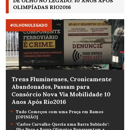
DE OLHO NO LEGADO: 10 ANOS APÓS
OLIMPÍADAS RIO2016
#OLHONOLEGADO
Trens Fluminenses, Cronicamente
Abandonados, Passam para
Consórcio Nova Via Mobilidade 10
Anos Após Rio2016
Tudo Começou com uma Praça em Ramos
[OPINIÃO]
‘Carlos Carvalho Queria uma Barra Subindo’:
Ilha Pura e Barra Olímpica Representam a