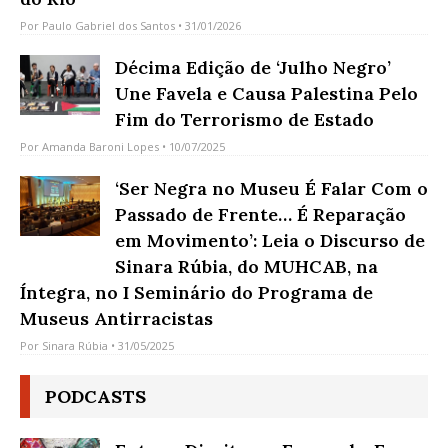
Por
Paulo Gabriel dos Santos
• 31/01/2026
Décima Edição de ‘Julho Negro’
Une Favela e Causa Palestina Pelo
Fim do Terrorismo de Estado
Por
Amanda Baroni Lopes
• 10/07/2025
‘Ser Negra no Museu É Falar Com o
Passado de Frente… É Reparação
em Movimento’: Leia o Discurso de
Sinara Rúbia, do MUHCAB, na
Íntegra, no I Seminário do Programa de
Museus Antirracistas
Por
Sinara Rúbia
• 31/05/2025
PODCASTS