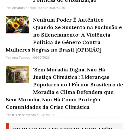
Por
Amanda Baroni Lopes
• 20/07/2026
Nenhum Poder É Autêntico
Quando Se Sustenta na Exclusão e
no Silenciamento: A Violência
Política de Gênero Contra
Mulheres Negras no Brasil [OPINIÃO]
Por
Ana Tobossi
• 06/07/2026
‘Sem Moradia Digna, Não Há
Justiça Climática’: Lideranças
Populares no I Fórum Brasileiro de
Moradia e Clima Defendem que,
Sem Moradia, Não Há Como Proteger
Comunidades da Crise Climática
Por
Iris Nascimento
• 02/07/2026