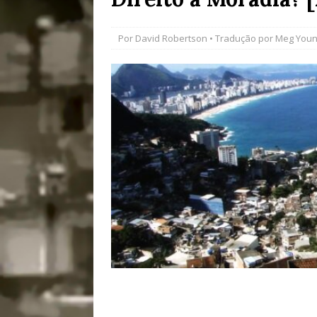
[ 28/07/2026 ]
Tu
Por
David Robertson
• Tradução por
Meg You
#OLHONAMÍDIA
[ 27/07/2026 ]
Mu
Coletivos para P
em Suruí, Magé
[ 04/08/2026 ]
Tr
Passam para Con
#OLHONOLEGAD