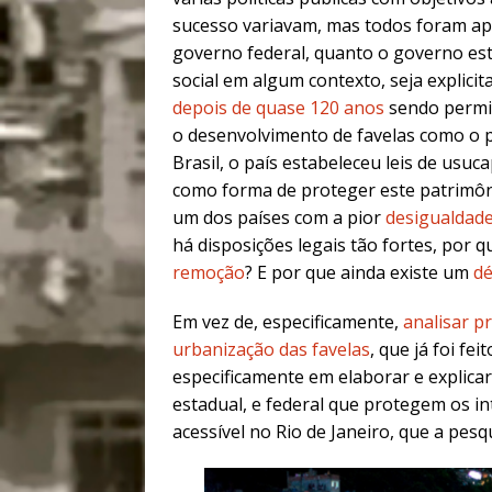
sucesso variavam, mas todos foram apo
governo federal, quanto o governo est
social em algum contexto, seja explicit
depois de quase 120 anos
sendo permit
o desenvolvimento de favelas como o pr
Brasil, o país estabeleceu leis de usuc
como forma de proteger este patrimôni
um dos países com a pior
desigualdade
há disposições legais tão fortes, por 
remoção
? E por que ainda existe um
dé
Em vez de, especificamente,
analisar p
urbanização das favelas
, que já foi fe
especificamente em elaborar e explicar 
estadual, e federal que protegem os in
acessível no Rio de Janeiro, que a pesq