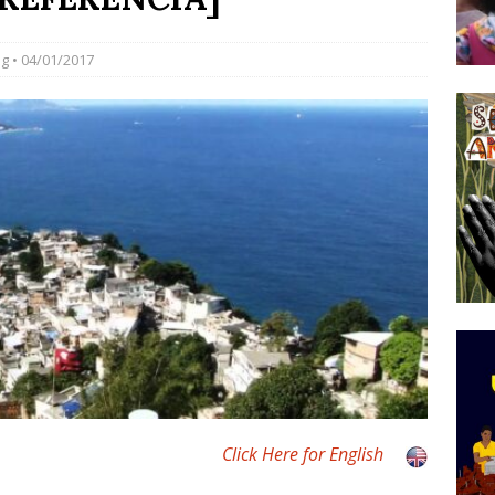
do Começou com uma Praça em Ramos [OPINIÃO]
ng
• 04/01/2017
tirão Agroecológico com os Povos das Águas Reúne
lantio e Inauguração da Feira da Praia do Remanso
COBERTURA DE EVENTOS
ens Fluminenses, Cronicamente Abandonados,
sórcio Nova Via Mobilidade 10 Anos Após Rio2016
O
Click Here for English