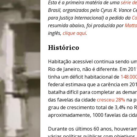
Esta é a primeira matéria de uma
série de
Brasil, organizados pelo Cyrus R. Vance Ce
para Justiça Internacional) a pedido da
Co
resumida abaixo, foi produzida por
Matto
inglês,
clique aqui
.
Histórico
Habitação acessível continua sendo u
Rio de Janeiro, não é diferente. Em 20
tinha um déficit habitacional de
148.00
federal estimava que a carência em 20
batalha difícil para completar as dem
das favelas da cidade
cresceu 28%
na p
grau de crescimento total de 3,4% no R
aproximadamente, 1000 favelas da cida
Durante os últimos 60 anos, houvera
várias políticas públicas com objetivos