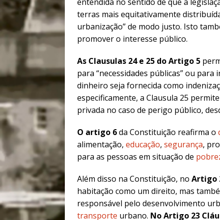
entendida no sentido de que a legislaçã
terras mais equitativamente distribuíd
urbanização” de modo justo. Isto tamb
promover o interesse público.
As Clausulas 24 e 25 do Artigo 5
perm
para “necessidades públicas” ou para i
dinheiro seja fornecida como indeniza
especificamente, a Clausula 25 permi
privada no caso de perigo público, d
O artigo 6
da Constituição reafirma o
alimentação,
educação
,
segurança
, pr
para as pessoas em situação de
pobre
Além disso na Constituição, no
Artigo 
habitação como um direito, mas também
responsável pelo desenvolvimento urb
transporte
urbano.
No Artigo 23 Cláu