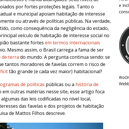
e Inc
iados por fortes proteções legais. Tanto o
consc
adual e municipal apoiam habitação de interesse
amente ou através de políticas públicas. Na verdade,
ido, como consequência da negligência do estado,
incipal veículo de habitação de interesse social no
apião bastante fortes
em termos internacionais
o. Mesmo assim, o Brasil carrega a fama de ser
 de terra
do mundo. A pergunta continua sendo: se
que tantos moradores de favelas correm o risco de
ficit
tão grande (e cada vez maior) habitacional?
RioO
Webb
rogramas de políticas
públicas ou a
história de
ito em outras matérias nesse site, esse artigo foca
algumas das leis codificadas no nível local,
teresses das favelas e dos projetos de habitação
uisa de Mattos Filhos descreve.