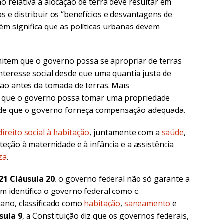
o relativa a alocação de terra deve resultar em
as e distribuir os “benefícios e desvantagens de
ém significa que as políticas urbanas devem
item que o governo possa se apropriar de terras
nteresse social desde que uma quantia justa de
ção antes da tomada de terras. Mais
te que o governo possa tomar uma propriedade
esde que o governo forneça compensação adequada.
direito social à habitação
, juntamente com a
saúde
,
oteção à maternidade e à infância e a assistência
za
.
21 Cláusula 20
, o governo federal não só garante a
 identifica o governo federal como o
ano, classificado como
habitação
,
saneamento
e
sula 9
, a Constituição diz que os governos federais,