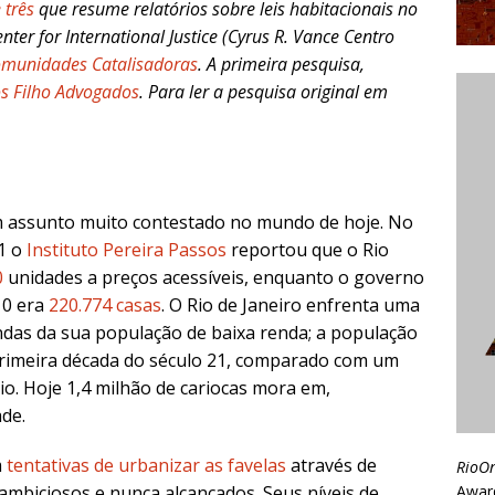
 três
que resume relatórios sobre leis habitacionais no
nter for International Justice (Cyrus R. Vance Centro
munidades Catalisadoras
. A primeira pesquisa,
s Filho Advogados
. Para ler a pesquisa original em
m assunto muito contestado no mundo de hoje. No
11 o
Instituto Pereira Passos
reportou que o Rio
0
unidades a preços acessíveis, enquanto o governo
10 era
220.774 casas
. O Rio de Janeiro enfrenta uma
andas da sua população de baixa renda; a população
rimeira década do século 21, comparado com um
io. Hoje 1,4 milhão de cariocas mora em,
de.
m
tentativas de urbanizar as favelas
através de
RioO
Awar
 ambiciosos e nunca alcançados. Seus níveis de