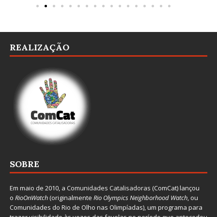
REALIZAÇÃO
SOBRE
Em maio de 2010, a
Comunidades Catalisadoras
(ComCat) lançou
o
RioOnWatch
(originalmente
Ri
o Olympics Neighborhood Watch
, ou
Comunidades do Rio de Olho nas Olimpíadas), um programa para
trazer visibilidade às vozes das favelas no período que antecedeu