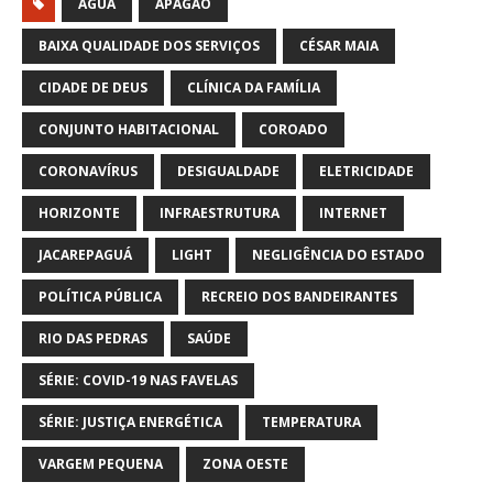
ÁGUA
APAGÃO
BAIXA QUALIDADE DOS SERVIÇOS
CÉSAR MAIA
CIDADE DE DEUS
CLÍNICA DA FAMÍLIA
CONJUNTO HABITACIONAL
COROADO
CORONAVÍRUS
DESIGUALDADE
ELETRICIDADE
HORIZONTE
INFRAESTRUTURA
INTERNET
JACAREPAGUÁ
LIGHT
NEGLIGÊNCIA DO ESTADO
POLÍTICA PÚBLICA
RECREIO DOS BANDEIRANTES
RIO DAS PEDRAS
SAÚDE
SÉRIE: COVID-19 NAS FAVELAS
SÉRIE: JUSTIÇA ENERGÉTICA
TEMPERATURA
VARGEM PEQUENA
ZONA OESTE