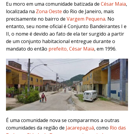
Eu moro em uma comunidade batizada de
César Maia
,
localizada na
Zona Oeste
do Rio de Janeiro, mais
precisamente no bairro de
Vargem Pequena
. No
entanto, seu nome oficial é Conjunto Bandeirantes I e
II, o nome é devido ao fato de ela ter surgido a partir
de um conjunto habitacional entregue durante o
mandato do então
prefeito, César Maia
, em 1996.
É uma comunidade nova se compararmos a outras
comunidades da região de
Jacarepaguá
, como
Rio das