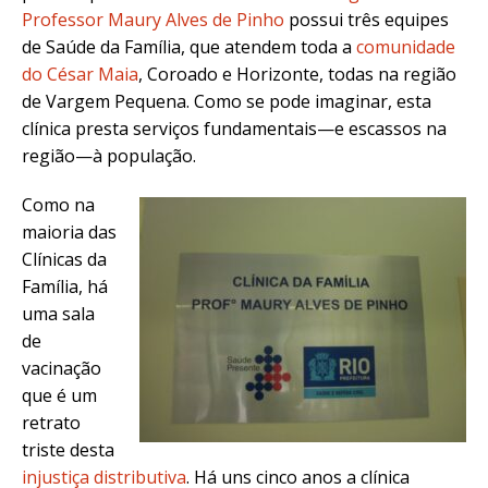
Professor Maury Alves de Pinho
possui três equipes
de Saúde da Família, que atendem toda a
comunidade
do César Maia
, Coroado e Horizonte, todas na região
de Vargem Pequena. Como se pode imaginar, esta
clínica presta serviços fundamentais—e escassos na
região—à população.
Como na
maioria das
Clínicas da
Família, há
uma sala
de
vacinação
que é um
retrato
triste desta
injustiça distributiva
. Há uns cinco anos a clínica