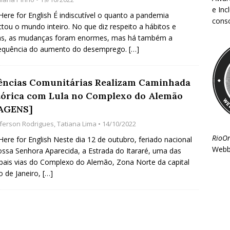
e Inc
 Here for English É indiscutível o quanto a pandemia
consc
tou o mundo inteiro. No que diz respeito a hábitos e
nas, as mudanças foram enormes, mas há também a
equência do aumento do desemprego.
[…]
ências Comunitárias Realizam Caminhada
tórica com Lula no Complexo do Alemão
AGENS]
eferson Rodrigues
,
Tatiana Lima
• 14/10/2022
RioO
 Here for English Neste dia 12 de outubro, feriado nacional
Webb
ssa Senhora Aparecida, a Estrada do Itararé, uma das
ipais vias do Complexo do Alemão, Zona Norte da capital
o de Janeiro,
[…]