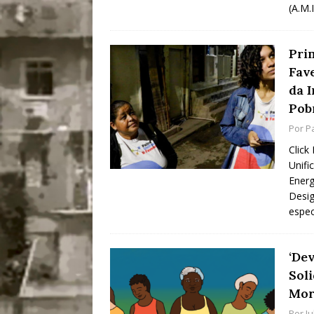
(A.M.
Prim
Fav
da I
Pob
Por
P
Click
Unifi
Energ
Desig
espec
‘Dev
Sol
Mor
Por
J