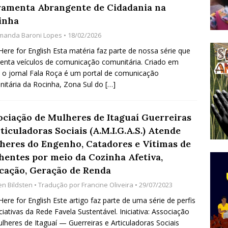
ramenta Abrangente de Cidadania na
do Começou com uma Praça em Ramos [OPINIÃO]
inha
manda Baroni Lopes
• 18/02/2026
tirão Agroecológico com os Povos das Águas Reúne
 Here for English Esta matéria faz parte de nossa série que
enta veículos de comunicação comunitária. Criado em
lantio e Inauguração da Feira da Praia do Remanso
 o jornal Fala Roça é um portal de comunicação
COBERTURA DE EVENTOS
itária da Rocinha, Zona Sul do
[…]
ens Fluminenses, Cronicamente Abandonados,
ociação de Mulheres de Itaguaí Guerreiras
sórcio Nova Via Mobilidade 10 Anos Após Rio2016
ticuladoras Sociais (A.M.I.G.A.S.) Atende
O
heres do Engenho, Catadores e Vítimas de
hentes por meio da Cozinha Afetiva,
cação, Geração de Renda
en Bildsten
• Tradução por
Francine Oliveira
• 29/07/2023
 Here for English Este artigo faz parte de uma série de perfis
iciativas da Rede Favela Sustentável. Iniciativa: Associação
lheres de Itaguaí — Guerreiras e Articuladoras Sociais