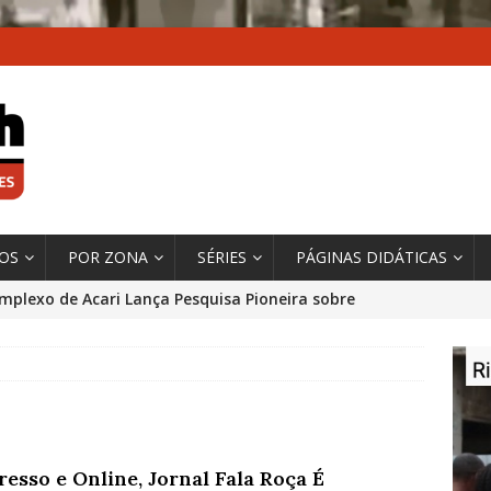
XOS
POR ZONA
SÉRIES
PÁGINAS DIDÁTICAS
mplexo de Acari Lança Pesquisa Pioneira sobre
chentes na Comunidade
DADOS E PESQUISA
 Contexto da Ultrapassagem Climática, ‘As Cidades
 o Fogo que Impulsionam a Mudança de que
rma Autora Coordenadora Principal de Relatório
esso e Online, Jornal Fala Roça É
 Sobre Cidades
*DESTAQUE