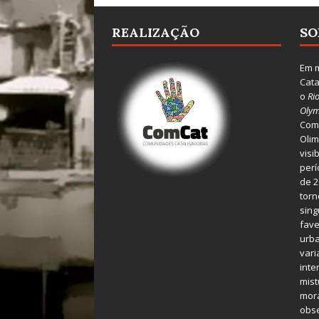
REALIZAÇÃO
SO
Em m
Cata
o
Ri
Olym
Comu
Olim
visi
perí
de 2
torn
sing
fave
urba
var
inte
mist
mora
obse