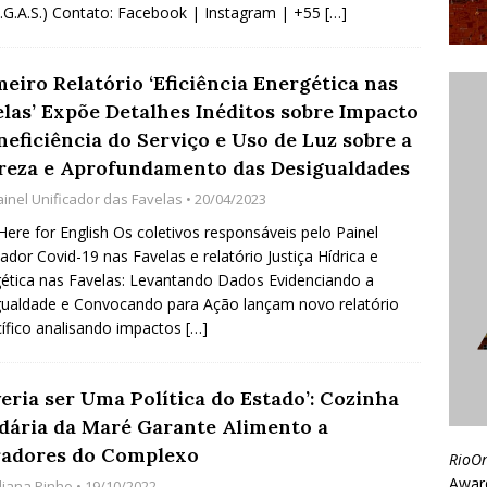
I.G.A.S.) Contato: Facebook | Instagram | +55
[…]
eiro Relatório ‘Eficiência Energética nas
elas’ Expõe Detalhes Inéditos sobre Impacto
neficiência do Serviço e Uso de Luz sobre a
reza e Aprofundamento das Desigualdades
ainel Unificador das Favelas
• 20/04/2023
 Here for English Os coletivos responsáveis pelo Painel
cador Covid-19 nas Favelas e relatório Justiça Hídrica e
ética nas Favelas: Levantando Dados Evidenciando a
ualdade e Convocando para Ação lançam novo relatório
ífico analisando impactos
[…]
eria ser Uma Política do Estado’: Cozinha
idária da Maré Garante Alimento a
adores do Complexo
RioO
Awar
uliana Pinho
• 19/10/2022