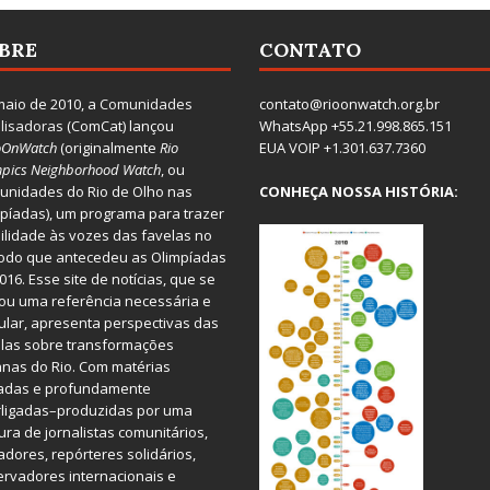
BRE
CONTATO
aio de 2010, a
Comunidades
contato@rioonwatch.org.br
lisadoras
(ComCat) lançou
WhatsApp +55.21.998.865.151
oOnWatch
(originalmente
Ri
o
EUA VOIP +1.301.637.7360
pics Neighborhood Watch
, ou
nidades do Rio de Olho nas
CONHEÇA NOSSA HISTÓRIA:
píadas), um programa para trazer
bilidade às vozes das favelas no
odo que antecedeu as Olimpíadas
016. Esse site de notícias, que se
ou uma referência necessária e
ular, apresenta perspectivas das
las sobre transformações
nas do Rio. Com matérias
iadas e profundamente
rligadas–produzidas por uma
ura de jornalistas comunitários,
dores, repórteres solidários,
rvadores internacionais e