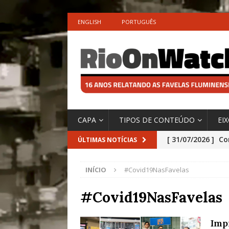
ENGLISH
PORTUGUÊS
CAPA
TIPOS DE CONTEÚDO
EI
[ 31/07/2026 ]
Co
ÚLTIMAS NOTÍCIAS
Impactos das En
INÍCIO
#Covid19NasFavelas
[ 29/07/2026 ]
No
São o Cadinho e
#Covid19NasFavelas
Precisamos’, Afi
Impr
Especial do IPCC