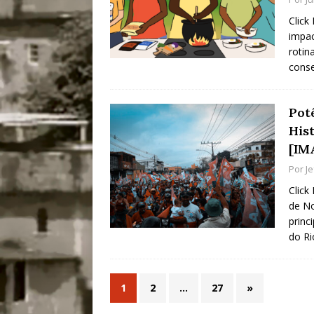
Click
impac
roti
cons
Pot
His
[IM
Por
J
Click
de No
princ
do Ri
1
2
…
27
»