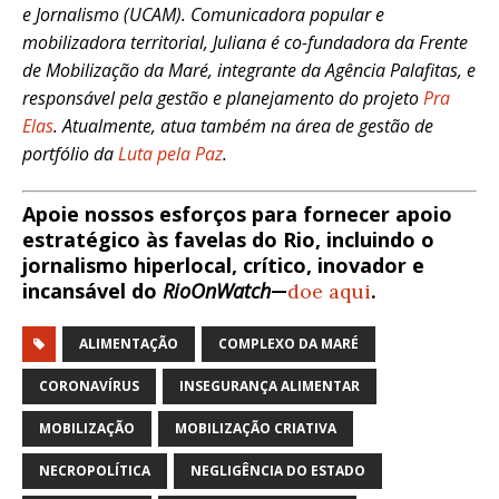
e Jornalismo (UCAM). Comunicadora popular e
mobilizadora territorial, Juliana é co-fundadora da Frente
de Mobilização da Maré, integrante da Agência Palafitas, e
responsável pela gestão e planejamento do projeto
Pra
Elas
. Atualmente, atua também na área de gestão de
portfólio da
Luta pela Paz
.
Apoie nossos esforços para fornecer apoio
estratégico às favelas do Rio, incluindo o
jornalismo hiperlocal, crítico, inovador e
incansável do
RioOnWatch
—
doe aqui
.
ALIMENTAÇÃO
COMPLEXO DA MARÉ
CORONAVÍRUS
INSEGURANÇA ALIMENTAR
MOBILIZAÇÃO
MOBILIZAÇÃO CRIATIVA
NECROPOLÍTICA
NEGLIGÊNCIA DO ESTADO