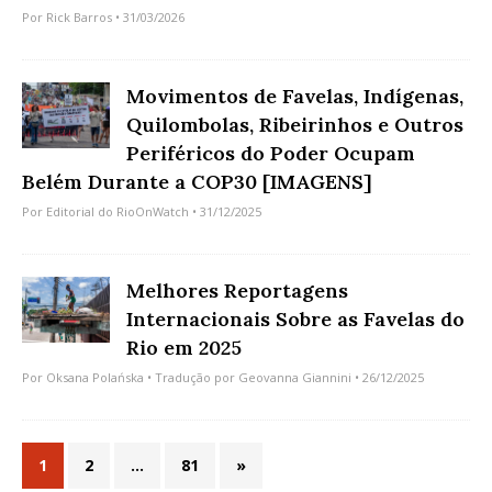
Por
Rick Barros
• 31/03/2026
Movimentos de Favelas, Indígenas,
Quilombolas, Ribeirinhos e Outros
Periféricos do Poder Ocupam
Belém Durante a COP30 [IMAGENS]
Por
Editorial do RioOnWatch
• 31/12/2025
Melhores Reportagens
Internacionais Sobre as Favelas do
Rio em 2025
Por
Oksana Polańska
• Tradução por
Geovanna Giannini
• 26/12/2025
1
2
…
81
»