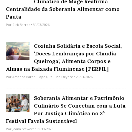
Climático de Magé Reafirma
Centralidade da Soberania Alimentar como
Pauta
Por
Rick Barros
• 31/03/2026
Cozinha Solidária e Escola Social,
‘Doces Lembranças por Claudia
Queiroga’, Alimenta Corpos e
Almas na Baixada Fluminense [PERFIL]
Por
Amanda Baroni Lopes
,
Pauline Okyere
• 20/01/2026
Soberania Alimentar e Patrimônio
Culinário Se Conectam com a Luta
Por Justiça Climática no 2º
Festival Favela Sustentável
Por
Joana Stewart
• 09/11/2025