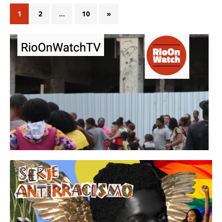
1
2
…
10
»