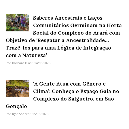
Saberes Ancestrais e Laços
Comunitários Germinam na Horta
Social do Complexo do Arará com
Objetivo de ‘Resgatar a Ancestralidade…
Trazê-los para uma Lógica de Integração
com a Natureza’
Por
Bárbara Dias
• 14/10/2025
‘A Gente Atua com Gênero e
Clima’: Conheça o Espaço Gaia no
Complexo do Salgueiro, em São
Gonçalo
Por
Igor Soares
• 15/06/2025