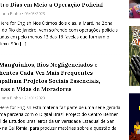
tro Dias em Meio a Operação Policial
do Começou com uma Praça em Ramos [OPINIÃO]
uliana Pinho
• 05/03/2023
 Here for English Nos últimos dois dias, a Maré, na Zona
 do Rio de Janeiro, vem sofrendo com operações policiais
tirão Agroecológico com os Povos das Águas Reúne
zadas em pelo menos 13 das 16 favelas que formam o
lantio e Inauguração da Feira da Praia do Remanso
lexo. São
[…]
COBERTURA DE EVENTOS
ens Fluminenses, Cronicamente Abandonados,
Manguinhos, Rios Negligenciados e
hentes Cada Vez Mais Frequentes
sórcio Nova Via Mobilidade 10 Anos Após Rio2016
apalham Projetos Sociais Essenciais,
O
inas e Vidas de Moradores
uliana Pinho
• 21/01/2023
 Here for English Esta matéria faz parte de uma série gerada
ma parceria com o Digital Brazil Project do Centro Behner
el de Estudos Brasileiros da Universidade Estadual de San
 na Califórnia, para produzir matérias sobre a questão da