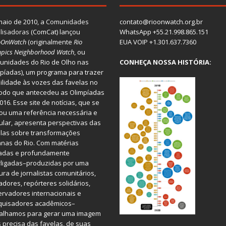
aio de 2010, a
Comunidades
contato@rioonwatch.org.br
lisadoras
(ComCat) lançou
WhatsApp +55.21.998.865.151
oOnWatch
(originalmente
Ri
o
EUA VOIP +1.301.637.7360
pics Neighborhood Watch
, ou
nidades do Rio de Olho nas
CONHEÇA NOSSA HISTÓRIA:
píadas), um programa para trazer
bilidade às vozes das favelas no
odo que antecedeu as Olimpíadas
016. Esse site de notícias, que se
ou uma referência necessária e
ular, apresenta perspectivas das
las sobre transformações
nas do Rio. Com matérias
iadas e profundamente
rligadas–produzidas por uma
ura de jornalistas comunitários,
dores, repórteres solidários,
rvadores internacionais e
quisadores acadêmicos–
balhamos para gerar uma imagem
 precisa das favelas, de suas