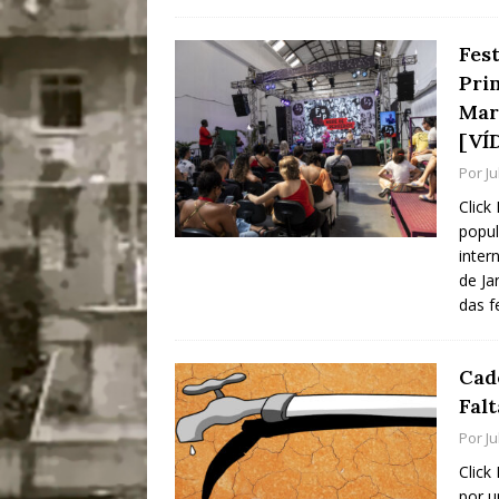
Fest
Pri
Mar
[VÍ
Por
J
Click
popul
inter
de Ja
das f
Cad
Fal
Por
J
Click
por u