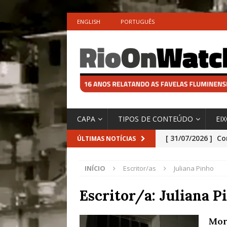
ENGLISH
PORTUGUÊS
CAPA
TIPOS DE CONTEÚDO
EI
[ 31/07/2026 ]
Co
ÚLTIMAS NOTÍCIAS
Impactos das En
INÍCIO
Escritor/as
Juliana Pinho
[ 29/07/2026 ]
No
São o Cadinho e
Escritor/a:
Juliana P
Precisamos’, Afi
Mor
Especial do IPCC