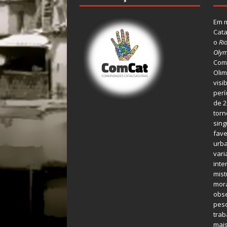
Em m
Cata
o
Ri
Olym
Comu
Olim
visi
perí
de 2
torn
sing
fave
urba
var
inte
mist
mora
obse
pes
tra
mais