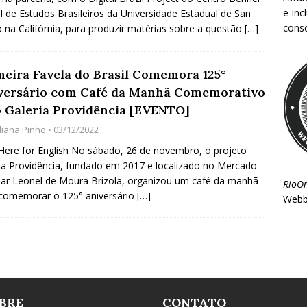
e Inc
el de Estudos Brasileiros da Universidade Estadual de San
consc
 na Califórnia, para produzir matérias sobre a questão
[…]
meira Favela do Brasil Comemora 125°
versário com Café da Manhã Comemorativo
o Galeria Providência [EVENTO]
uliana Pinho
• 03/12/2022
 Here for English No sábado, 26 de novembro, o projeto
ia Providência, fundado em 2017 e localizado no Mercado
ar Leonel de Moura Brizola, organizou um café da manhã
RioO
comemorar o 125° aniversário
[…]
Webb
BRE
CONTATO