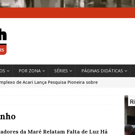
XOS
POR ZONA
SÉRIES
PÁGINAS DIDÁTICAS
mplexo de Acari Lança Pesquisa Pioneira sobre
chentes na Comunidade
DADOS E PESQUISA
 Contexto da Ultrapassagem Climática, ‘As Cidades
 o Fogo que Impulsionam a Mudança de que
inho
rma Autora Coordenadora Principal de Relatório
adores da Maré Relatam Falta de Luz Há
 Sobre Cidades
*DESTAQUE