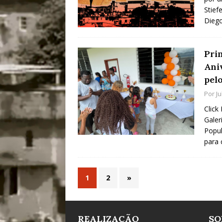
Stief
Diego
Pri
Ani
pel
Por
J
Click
Galer
Popul
para 
1
2
»
REALIZAÇÃO
SO