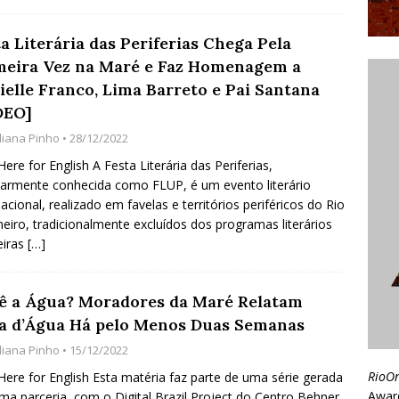
a Literária das Periferias Chega Pela
meira Vez na Maré e Faz Homenagem a
ielle Franco, Lima Barreto e Pai Santana
DEO]
uliana Pinho
• 28/12/2022
 Here for English A Festa Literária das Periferias,
armente conhecida como FLUP, é um evento literário
nacional, realizado em favelas e territórios periféricos do Rio
neiro, tradicionalmente excluídos dos programas literários
eiras
[…]
ê a Água? Moradores da Maré Relatam
ta d’Água Há pelo Menos Duas Semanas
uliana Pinho
• 15/12/2022
RioO
 Here for English Esta matéria faz parte de uma série gerada
Awar
ma parceria, com o Digital Brazil Project do Centro Behner