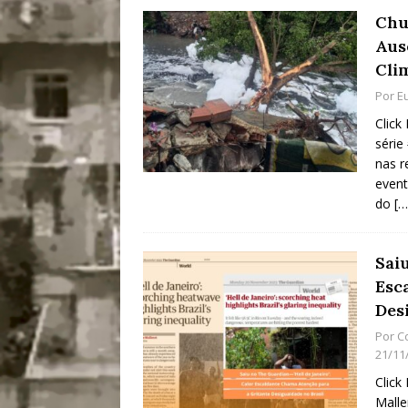
Chu
Aus
Cli
Por
E
Click
série
nas r
event
do
[…
Sai
Esc
Des
Por
C
21/11
Click
Malle