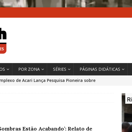
XOS
POR ZONA
SÉRIES
PÁGINAS DIDÁTICAS
mplexo de Acari Lança Pesquisa Pioneira sobre
chentes na Comunidade
DADOS E PESQUISA
 Contexto da Ultrapassagem Climática, ‘As Cidades
 o Fogo que Impulsionam a Mudança de que
rma Autora Coordenadora Principal de Relatório
 Sombras Estão Acabando’: Relato de
 Sobre Cidades
*DESTAQUE