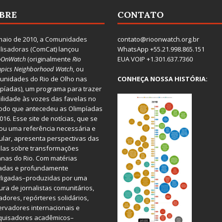
BRE
CONTATO
aio de 2010, a
Comunidades
contato@rioonwatch.org.br
lisadoras
(ComCat) lançou
WhatsApp +55.21.998.865.151
oOnWatch
(originalmente
Ri
o
EUA VOIP +1.301.637.7360
pics Neighborhood Watch
, ou
nidades do Rio de Olho nas
CONHEÇA NOSSA HISTÓRIA:
píadas), um programa para trazer
bilidade às vozes das favelas no
odo que antecedeu as Olimpíadas
016. Esse site de notícias, que se
ou uma referência necessária e
ular, apresenta perspectivas das
las sobre transformações
nas do Rio. Com matérias
iadas e profundamente
rligadas–produzidas por uma
ura de jornalistas comunitários,
dores, repórteres solidários,
rvadores internacionais e
quisadores acadêmicos–