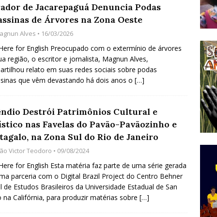
ador de Jacarepaguá Denuncia Podas
do Começou com uma Praça em Ramos [OPINIÃO]
assinas de Árvores na Zona Oeste
agnun Alves
• 16/03/2026
tirão Agroecológico com os Povos das Águas Reúne
 Here for English Preocupado com o extermínio de árvores
a região, o escritor e jornalista, Magnun Alves,
lantio e Inauguração da Feira da Praia do Remanso
rtilhou relato em suas redes sociais sobre podas
COBERTURA DE EVENTOS
sinas que vêm devastando há dois anos o
[…]
ens Fluminenses, Cronicamente Abandonados,
êndio Destrói Patrimônios Cultural e
sórcio Nova Via Mobilidade 10 Anos Após Rio2016
ístico nas Favelas do Pavão-Pavãozinho e
O
tagalo, na Zona Sul do Rio de Janeiro
oão Victor Teodoro
• 09/08/2024
 Here for English Esta matéria faz parte de uma série gerada
ma parceria com o Digital Brazil Project do Centro Behner
el de Estudos Brasileiros da Universidade Estadual de San
 na Califórnia, para produzir matérias sobre
[…]