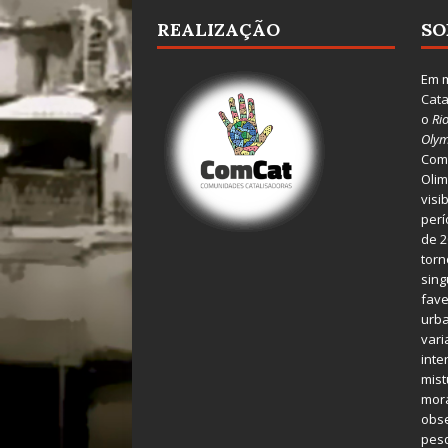
REALIZAÇÃO
SO
Em m
Cata
o
Ri
Olym
Comu
Olim
visi
perí
de 2
torn
sing
fave
urba
var
inte
mist
mora
obse
pes