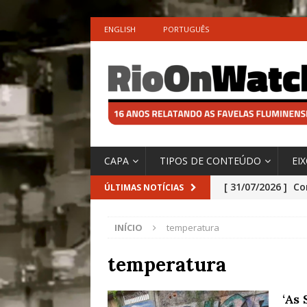
ENGLISH
PORTUGUÊS
CAPA
TIPOS DE CONTEÚDO
EI
[ 31/07/2026 ]
Co
ÚLTIMAS NOTÍCIAS
Impactos das En
INÍCIO
temperatura
[ 29/07/2026 ]
No
São o Cadinho e
temperatura
Precisamos’, Afi
‘As
Especial do IPCC