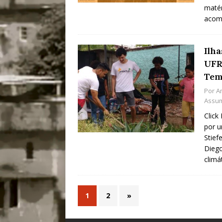
matér
acom
Ilh
UFR
Tem
Por
A
Assu
Click
por u
Stief
Diego
climá
1
2
»