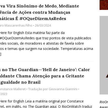
va Vira Sinônimo de Medo, Mediante
ência de Ações contra Mudanças
máticas É #OQueDizemAsRedes
uro Mascarenhas Filho
• 26/03/2024
 Here for English Esta matéria faz parte da
 #OQueDizemAsRedes que traz pontos de vista publicados
edes sociais, de moradores e ativistas de favela sobre
os e temas que surgem na sociedade. Temperaturas acima
]
u no The Guardian—‘Hell de Janeiro’: Calor
aldante Chama Atenção para a Gritante
igualdade no Brasil
onstance Malleret
• Tradução por
Geovanna Giannini
•
/2023
 Here for English Leia a matéria original por Constance
RioO
ret, em inglês, no The Guardian aqui. O RioOnWatch traduz
Awar