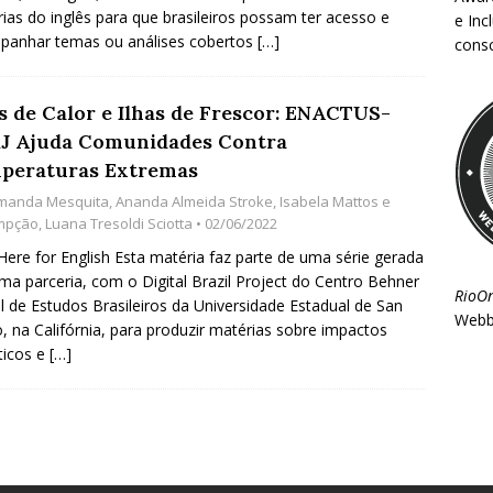
ias do inglês para que brasileiros possam ter acesso e
e Inc
panhar temas ou análises cobertos
[…]
consc
as de Calor e Ilhas de Frescor: ENACTUS-
J Ajuda Comunidades Contra
peraturas Extremas
manda Mesquita
,
Ananda Almeida Stroke
,
Isabela Mattos e
mpção
,
Luana Tresoldi Sciotta
• 02/06/2022
 Here for English Esta matéria faz parte de uma série gerada
ma parceria, com o Digital Brazil Project do Centro Behner
RioO
el de Estudos Brasileiros da Universidade Estadual de San
Webb
, na Califórnia, para produzir matérias sobre impactos
ticos e
[…]