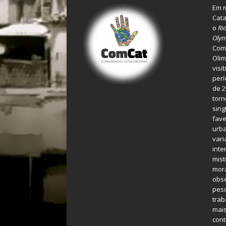
Em m
Cata
o
Ri
Olym
Comu
Olim
visi
perí
de 2
torn
sing
fave
urba
var
inte
mist
mora
obse
pes
tra
mais
cont