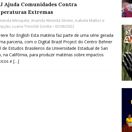
J Ajuda Comunidades Contra
do Começou com uma Praça em Ramos [OPINIÃO]
peraturas Extremas
manda Mesquita
,
Ananda Almeida Stroke
,
Isabela Mattos e
mpção
,
Luana Tresoldi Sciotta
• 02/06/2022
tirão Agroecológico com os Povos das Águas Reúne
 Here for English Esta matéria faz parte de uma série gerada
lantio e Inauguração da Feira da Praia do Remanso
ma parceria, com o Digital Brazil Project do Centro Behner
el de Estudos Brasileiros da Universidade Estadual de San
COBERTURA DE EVENTOS
, na Califórnia, para produzir matérias sobre impactos
ens Fluminenses, Cronicamente Abandonados,
ticos e
[…]
sórcio Nova Via Mobilidade 10 Anos Após Rio2016
O