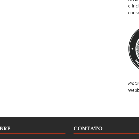
e Inc
consc
RioO
Webb
BRE
CONTATO