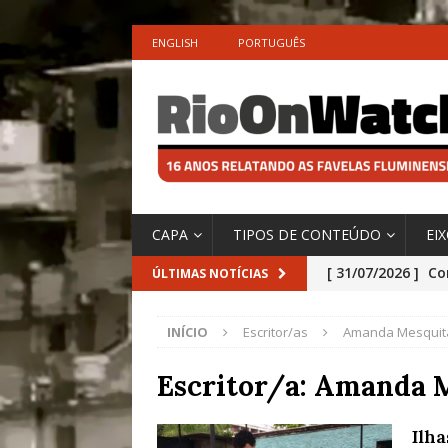
ENGLISH
PORTUGUÊS
CAPA
TIPOS DE CONTEÚDO
EI
[ 31/07/2026 ]
Co
ÚLTIMAS NOTÍCIAS
Impactos das En
INÍCIO
Escritor/as
Amanda Mesquit
[ 29/07/2026 ]
No
São o Cadinho e
Escritor/a:
Amanda M
Precisamos’, Afi
Ilh
Especial do IPCC