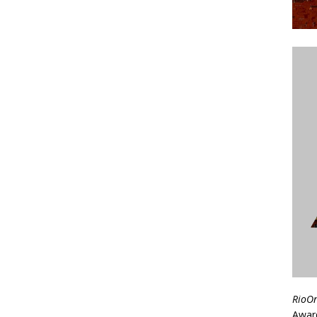
RioO
Awar