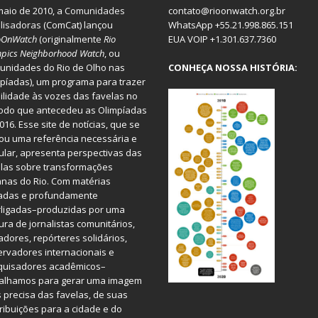
aio de 2010, a
Comunidades
contato@rioonwatch.org.br
lisadoras
(ComCat) lançou
WhatsApp +55.21.998.865.151
oOnWatch
(originalmente
Ri
o
EUA VOIP +1.301.637.7360
pics Neighborhood Watch
, ou
nidades do Rio de Olho nas
CONHEÇA NOSSA HISTÓRIA:
píadas), um programa para trazer
bilidade às vozes das favelas no
odo que antecedeu as Olimpíadas
016. Esse site de notícias, que se
ou uma referência necessária e
ular, apresenta perspectivas das
las sobre transformações
nas do Rio. Com matérias
iadas e profundamente
rligadas–produzidas por uma
ura de jornalistas comunitários,
dores, repórteres solidários,
rvadores internacionais e
quisadores acadêmicos–
balhamos para gerar uma imagem
 precisa das favelas, de suas
ribuições para a cidade e do