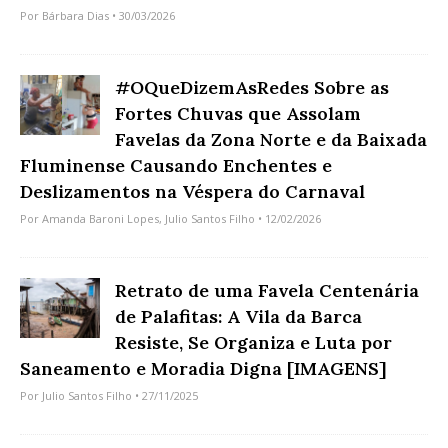
Por
Bárbara Dias
• 30/03/2026
#OQueDizemAsRedes Sobre as
Fortes Chuvas que Assolam
Favelas da Zona Norte e da Baixada
Fluminense Causando Enchentes e
Deslizamentos na Véspera do Carnaval
Por
Amanda Baroni Lopes
,
Julio Santos Filho
• 12/02/2026
Retrato de uma Favela Centenária
de Palafitas: A Vila da Barca
Resiste, Se Organiza e Luta por
Saneamento e Moradia Digna [IMAGENS]
Por
Julio Santos Filho
• 27/11/2025