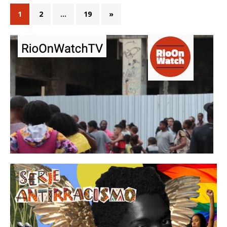
1
2
…
19
»