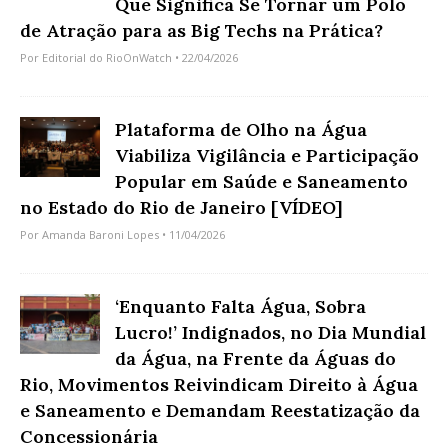
Que Significa Se Tornar um Polo
de Atração para as Big Techs na Prática?
Por
Editorial do RioOnWatch
• 22/04/2026
Plataforma de Olho na Água
Viabiliza Vigilância e Participação
Popular em Saúde e Saneamento
no Estado do Rio de Janeiro [VÍDEO]
Por
Amanda Baroni Lopes
• 11/04/2026
‘Enquanto Falta Água, Sobra
Lucro!’ Indignados, no Dia Mundial
da Água, na Frente da Águas do
Rio, Movimentos Reivindicam Direito à Água
e Saneamento e Demandam Reestatização da
Concessionária