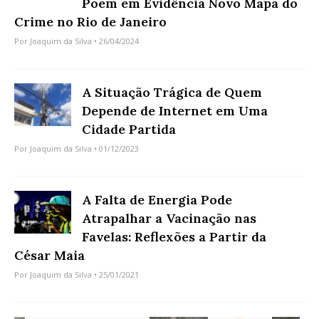
Põem em Evidência Novo Mapa do
Crime no Rio de Janeiro
Por
Joaquim da Silva
• 26/04/2024
A Situação Trágica de Quem
Depende de Internet em Uma
Cidade Partida
Por
Joaquim da Silva
• 01/12/2023
A Falta de Energia Pode
Atrapalhar a Vacinação nas
Favelas: Reflexões a Partir da
César Maia
Por
Joaquim da Silva
• 25/01/2021