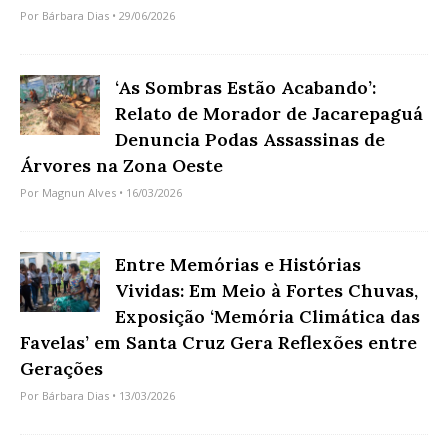
Por
Bárbara Dias
• 29/06/2026
‘As Sombras Estão Acabando’:
Relato de Morador de Jacarepaguá
Denuncia Podas Assassinas de
Árvores na Zona Oeste
Por
Magnun Alves
• 16/03/2026
Entre Memórias e Histórias
Vividas: Em Meio à Fortes Chuvas,
Exposição ‘Memória Climática das
Favelas’ em Santa Cruz Gera Reflexões entre
Gerações
Por
Bárbara Dias
• 13/03/2026