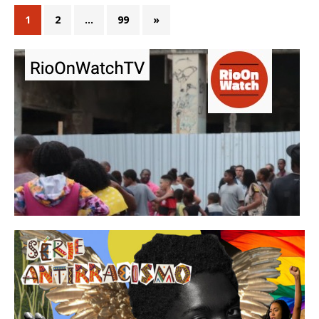
1
2
…
99
»